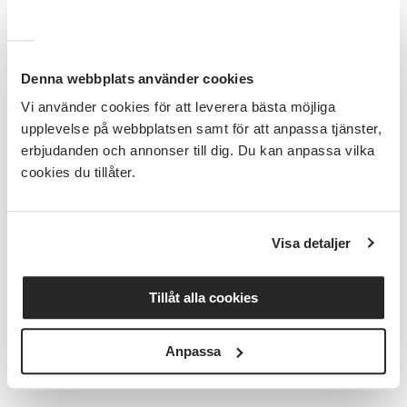
”Livskraftiga landsbygder – vem tar ansvar?”, där
deltagarna ges möjlighet att lyssna, ställa frågor och
bidra med sina perspektiv.
Denna webbplats använder cookies
Vi använder cookies för att leverera bästa möjliga
Alla som är intresserade av landsbygdens framtid är
upplevelse på webbplatsen samt för att anpassa tjänster,
varmt välkomna att delta och vara en del av
erbjudanden och annonser till dig. Du kan anpassa vilka
samtalet.
cookies du tillåter.
Politiker från V, S, Mp, C, L, Kd, M och SD
Visa detaljer
Plats: Dalslands folkhögskola, Färgelanda
Tillåt alla cookies
Datum: Onsdag den 26:e augusti
Anpassa
Program