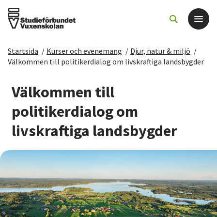
Startsida
/
Kurser och evenemang
/
Djur, natur & miljö
/
Det här gör vi
Välkommen till politikerdialog om livskraftiga landsbygder
För dig som
Välkommen till
politikerdialog om
Sök kurser och evenemang
livskraftiga landsbygder
Om SV
Starta studiecirkel
Cirkelledare