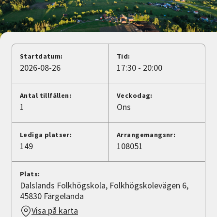
Nyheter
Avdelningar
Startdatum:
Tid:
2026-08-26
17:30 - 20:00
Lyssna
Antal tillfällen:
Veckodag:
1
Ons
Lediga platser:
Arrangemangsnr:
149
108051
Plats:
Dalslands Folkhögskola, Folkhögskolevägen 6,
45830 Färgelanda
Visa på karta