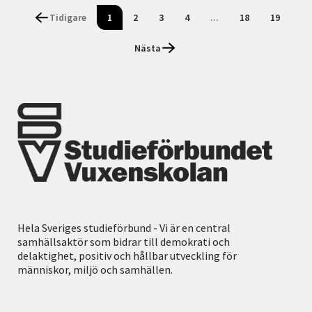
Tidigare
1
2
3
4
...
18
19
Nästa
Hela Sveriges studieförbund - Vi är en central
samhällsaktör som bidrar till demokrati och
delaktighet, positiv och hållbar utveckling för
människor, miljö och samhällen.