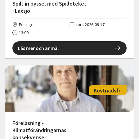
Spill-in pyssel med Spilloteket
i Laxsjö
Föllinge
tors 2026-09-17
13:00
Läs mer och anmäl
Kostnadsfri
Föreläsning -
Klimatförändringarnas
konsekvenser