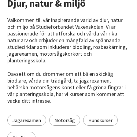
Djur, natur & miljö
Nyheter
Avdelningar
Välkommen till vår inspirerande värld av djur, natur
och miljö på Studieförbundet Vuxenskolan. Vi är
passionerade för att utforska och vårda vår rika
natur arv och erbjuder en mångfald av spännande
Lyssna
studiecirklar som inkluderar biodling, rosbeskärning,
jägarexamen, motorsågskörkort och
planteringsskola.
Oavsett om du drömmer om att bli en skicklig
biodlare, vårda din trädgård, ta jägarexamen,
behärska motorsågens konst eller få gröna fingrar i
vår planteringsskola, har vi kurser som kommer att
väcka ditt intresse.
Jägarexamen
Motorsåg
Hundkurser