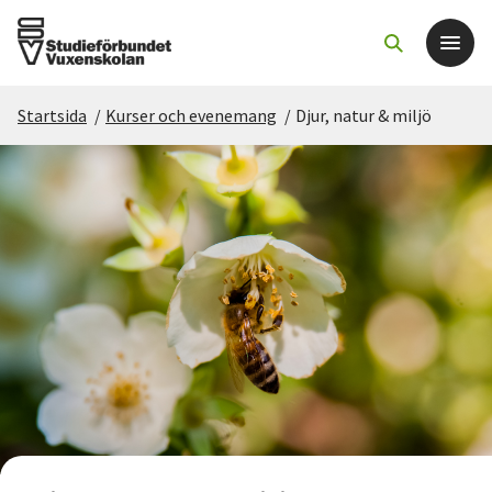
Startsida
/
Kurser och evenemang
/
Djur, natur & miljö
Det här gör vi
För dig som
Sök kurser och evenemang
Om SV
Starta studiecirkel
Cirkelledare