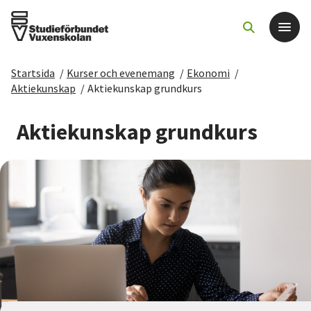
Startsida
/
Kurser och evenemang
/
Ekonomi
/
Det här gör vi
Aktiekunskap
/
Aktiekunskap grundkurs
För dig som
Aktiekunskap grundkurs
Sök kurser och evenemang
Om SV
Starta studiecirkel
Cirkelledare