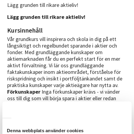
Lägg grunden till rikare aktieliv!
Lägg grunden till rikare aktieliv!
Kursinnehåll
Vår grundkurs vill inspirera och skola in dig på ett
långsiktigt och regelbundet sparande i aktier och
fonder. Med grundläggande kunskaper om
aktiemarknaden får du en perfekt start för en mer
aktivt förvaltning. Vi lär oss grundläggande
faktakunskaper inom aktieområdet, förståelse för
riskspridning och insikt i portföljtänkandet samt de
praktiska kunskaper varje aktieägare har nytta av.
Förkunskaper
Inga förkunskaper krävs - vi vänder
oss till dig som vill börja spara i aktier eller redan
sparar i enskilda aktier eller fonder.
Studiematerial
Vi använder oss utav kursboken "Allt du behöver veta
Denna webbplats använder cookies
om aktier" som du får vid första träffen.