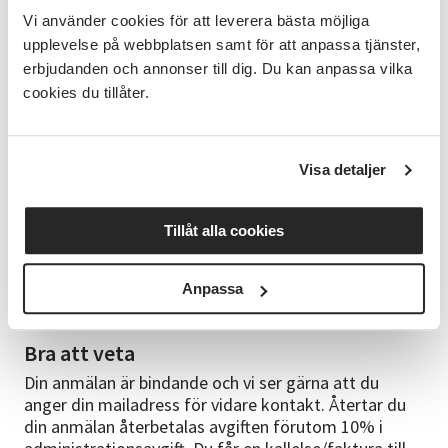
Vi använder cookies för att leverera bästa möjliga
Schema
upplevelse på webbplatsen samt för att anpassa tjänster,
erbjudanden och annonser till dig. Du kan anpassa vilka
Intro och kapitel 1 i kursboken "Allt du behöver veta
om aktier" Kapitel 2 och 3 Kapitel 4 och 5 Kapitel 6
cookies du tillåter.
och 7 Kapitel 8 och 9 Aktietävling och avslutning
Cirkelledare
Visa detaljer
Maria Johansson Jan-Åke Karlsson, Aktiespararna.
Utvecklingsmöjligheter
Tillåt alla cookies
För dig som vill gå vidare finns även kursen
”Hitta
kursvinnare/teknisk analys” "Att läsa
Anpassa
årsredovisningar"
.
Bra att veta
Din anmälan är bindande och vi ser gärna att du
anger din mailadress för vidare kontakt. Återtar du
din anmälan återbetalas avgiften förutom 10% i