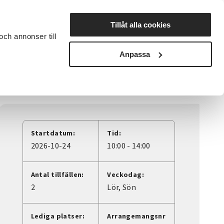
Lyssna
Tillåt alla cookies
och annonser till
rta studiecirkel
Cirkelledare
Nyheter
Avdelningar
Anpassa
Startdatum:
Tid:
2026-10-24
10:00 - 14:00
Antal tillfällen:
Veckodag:
2
Lör
Sön
Lediga platser:
Arrangemangsnr