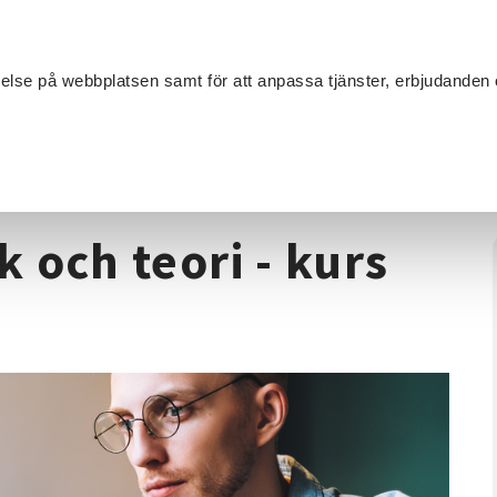
Sök
velse på webbplatsen samt för att anpassa tjänster, erbjudanden 
Om SV
Sta
MANG
t i praktik och teori - kurs på lätt svenska
k och teori - kurs