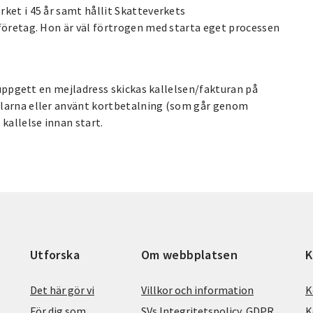
ket i 45 år samt hållit Skatteverkets
 företag. Hon är väl förtrogen med starta eget processen
u uppgett en mejladress skickas kallelsen/fakturan på
Klarna eller använt kortbetalning (som går genom
kallelse innan start.
Utforska
Om webbplatsen
K
Det här gör vi
Villkor och information
K
För dig som
SVs Integritetspolicy, GDPR
K