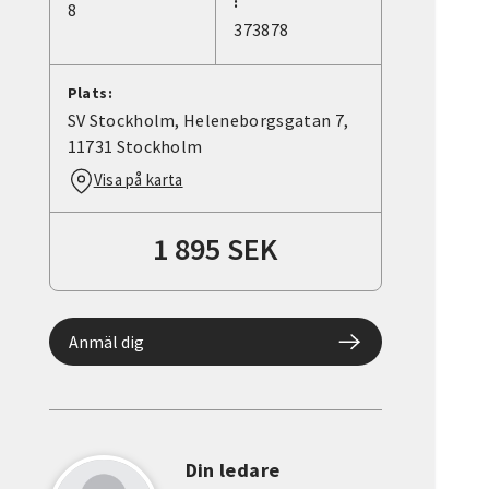
:
8
373878
Plats:
SV Stockholm, Heleneborgsgatan 7,
11731 Stockholm
Visa på karta
1 895 SEK
Anmäl dig
Din ledare