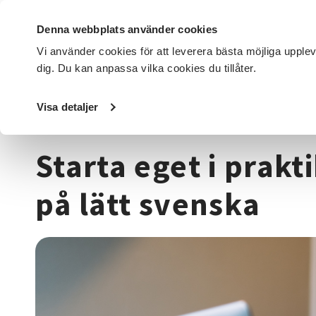
Denna webbplats använder cookies
Vi använder cookies för att leverera bästa möjliga upple
dig. Du kan anpassa vilka cookies du tillåter.
DET HÄR GÖR VI
FÖR DIG SOM
SÖK KURSER OCH EVENE
Visa detaljer
Startsida
/
Kurser och evenemang
/
Ekonomi
/
Starta ege
Starta eget i prakti
på lätt svenska