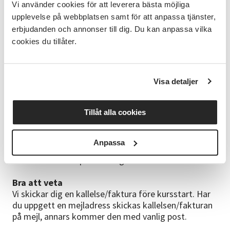
Tidningsartiklar
Vi använder cookies för att leverera bästa möjliga
Kortare texter
upplevelse på webbplatsen samt för att anpassa tjänster,
Lättlästa böcker
erbjudanden och annonser till dig. Du kan anpassa vilka
Bilder
cookies du tillåter.
Spel
Lokal
SV Stockholm Sandhamnsgatan 8, Gärdet.
Visa detaljer
Vändplats för färdtjänst finns precis utanför dörren.
Busshållplats och t-bana Gärdet, uppgång mot
Tillåt alla cookies
Furusundsgatan/Värtahamnen.
Kursledare
Anpassa
Christina Morfeldt med många års erfarenhet som
ledare inom bl a språkträning.
Bra att veta
Vi skickar dig en kallelse/faktura före kursstart. Har
du uppgett en mejladress skickas kallelsen/fakturan
på mejl, annars kommer den med vanlig post.