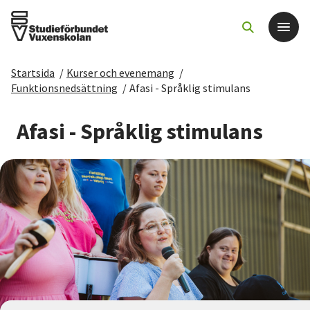
Startsida
/
Kurser och evenemang
/
Det här gör vi
Funktionsnedsättning
/
Afasi - Språklig stimulans
För dig som
Afasi - Språklig stimulans
Sök kurser och evenemang
Om SV
Starta studiecirkel
Cirkelledare