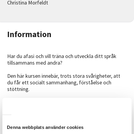
Christina Morfeldt
Information
Har du afasi och vill träna och utveckla ditt språk
tillsammans med andra?
Den här kursen innebär, trots stora svårigheter, att
du får ett socialt sammanhang, förståelse och
stöttning.
Du får prata, läsa, skriva efter din förmåga och utbyta
erfarenheter genom olika övningar.
Kursmaterial
Denna webbplats använder cookies
Nutidsfrågor