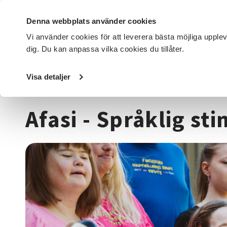
Denna webbplats använder cookies
Vi använder cookies för att leverera bästa möjliga upple
dig. Du kan anpassa vilka cookies du tillåter.
DET HÄR GÖR VI
FÖR DIG SOM
SÖK KURSER OCH EVENE
Visa detaljer
Startsida
/
Kurser och evenemang
/
Funktionsnedsättni
Afasi - Språklig st