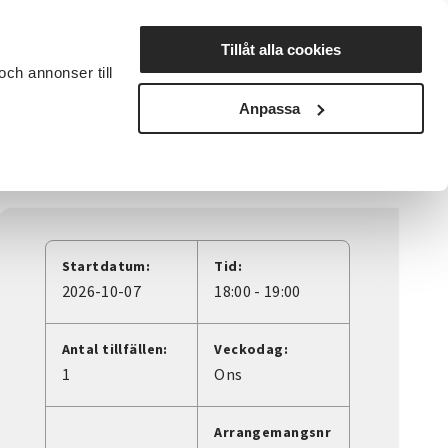
Lyssna
Tillåt alla cookies
och annonser till
rta studiecirkel
Cirkelledare
Nyheter
Avdelningar
Anpassa
Startdatum:
Tid:
2026-10-07
18:00 - 19:00
Antal tillfällen:
Veckodag:
1
Ons
Arrangemangsnr