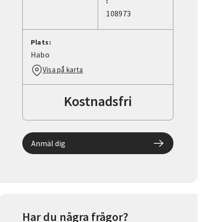
:
108973
Plats:
Habo
Visa på karta
Kostnadsfri
Anmäl dig
Har du några frågor?