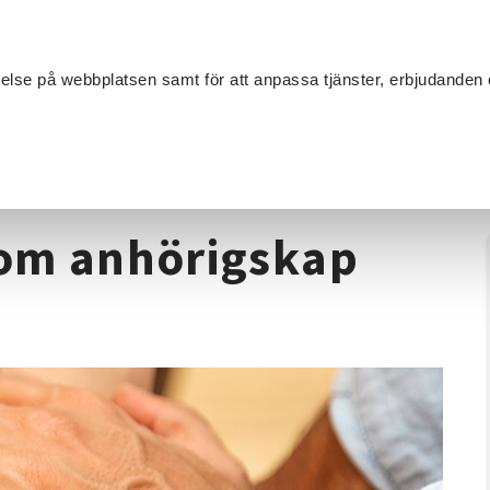
Sök
velse på webbplatsen samt för att anpassa tjänster, erbjudanden 
Om SV
Sta
MANG
ng
/
Att orka stå kvar - om anhörigskap Habo
- om anhörigskap