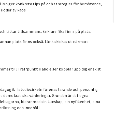
Hon ger konkreta tips på och strategier för bemötande,
rioder av kaos.
ch tittar tillsammans. Enklare fika finns på plats.
 annan plats finns också. Länk skickas ut närmare
mer till Träffpunkt Habo eller kopplar upp dig enskilt.
edagogik. I studiecirkeln förenas lärande och personlig
de demokratiska värderingar. Grunden är det egna
 deltagarna, bidrar med sin kunskap, sin nyfikenhet, sina
nriktning och innehåll.