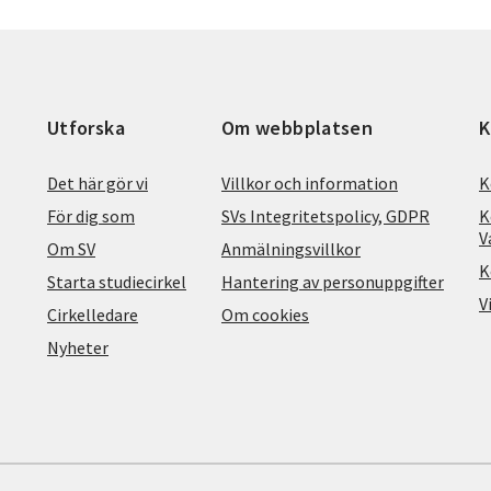
Utforska
Om webbplatsen
K
Det här gör vi
Villkor och information
K
För dig som
SVs Integritetspolicy, GDPR
K
V
Om SV
Anmälningsvillkor
K
Starta studiecirkel
Hantering av personuppgifter
V
Cirkelledare
Om cookies
Nyheter