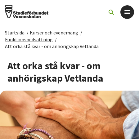
Startsida
/
Kurser och evenemang
/
Det här gör vi
Funktionsnedsättning
/
Att orka stå kvar - om anhörigskap Vetlanda
För dig som
Att orka stå kvar - om
Sök kurser och evenemang
anhörigskap Vetlanda
Om SV
Starta studiecirkel
Cirkelledare