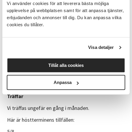
Vi använder cookies för att leverera bästa möjliga
Autismförbundet och frågor från deltagarnas egen
upplevelse på webbplatsen samt för att anpassa tjänster,
vardag.
erbjudanden och annonser till dig. Du kan anpassa vilka
Det här erbjuder gruppen
cookies du tillåter.
erfarenhetsutbyte med andra inom samma
diagnosgrupp
Visa detaljer
samtal i en trygg, öppen och tillåtande miljö
Tillåt alla cookies
möjlighet att lära mer om NPF och vardagsstrategier
ett flexibelt upplägg där du kan delta utifrån dina
Anpassa
egna förutsättningar
Träffar
Vi träffas ungefär en gång i månaden.
Här är höstterminens tillfällen:
5/8