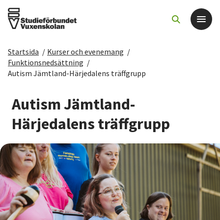
Startsida
/
Kurser och evenemang
/
Det här gör vi
Funktionsnedsättning
/
Autism Jämtland-Härjedalens träffgrupp
För dig som
Autism Jämtland-
Sök kurser och evenemang
Härjedalens träffgrupp
Om SV
Starta studiecirkel
Cirkelledare