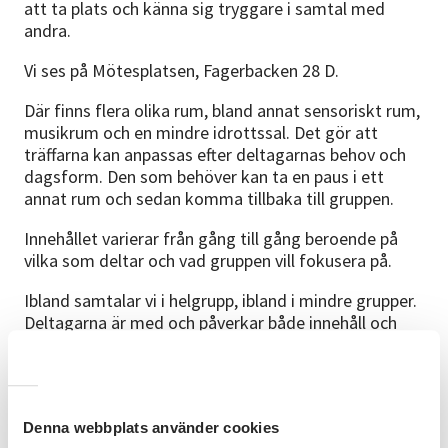
att ta plats och känna sig tryggare i samtal med
andra.
Vi ses på Mötesplatsen, Fagerbacken 28 D.
Där finns flera olika rum, bland annat sensoriskt rum,
musikrum och en mindre idrottssal. Det gör att
träffarna kan anpassas efter deltagarnas behov och
dagsform. Den som behöver kan ta en paus i ett
annat rum och sedan komma tillbaka till gruppen.
Innehållet varierar från gång till gång beroende på
vilka som deltar och vad gruppen vill fokusera på.
Ibland samtalar vi i helgrupp, ibland i mindre grupper.
Deltagarna är med och påverkar både innehåll och
samtalsämnen.
Vi använder deltagarnas och ledarens egna
erfarenheter och kunskaper som grund.
Denna webbplats använder cookies
Vi hämtar också inspiration från material från