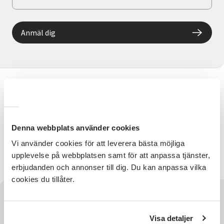
Anmäl dig
Information
Vi lär oss grunderna i bugg och dansar till bra musik
Denna webbplats använder cookies
Kontaktperson
Vi använder cookies för att leverera bästa möjliga
Cecilia Beltramo 070-738 23 62
upplevelse på webbplatsen samt för att anpassa tjänster,
cecilia.beltramo@sv.se
erbjudanden och annonser till dig. Du kan anpassa vilka
cookies du tillåter.
Har du några frågor?
Visa detaljer
Kontakta SV Östergötland