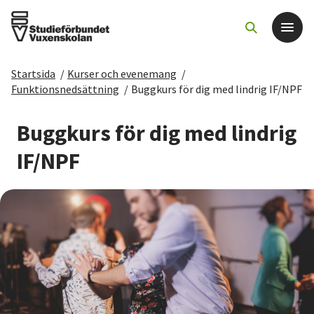
Startsida
/
Kurser och evenemang
/
Det här gör vi
Funktionsnedsättning
/
Buggkurs för dig med lindrig IF/NPF
För dig som
Buggkurs för dig med lindrig
IF/NPF
Sök kurser och evenemang
Om SV
Starta studiecirkel
Cirkelledare