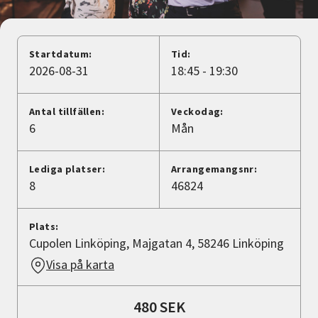
Nyheter
Avdelningar
Startdatum:
Tid:
2026-08-31
18:45 - 19:30
Lyssna
Antal tillfällen:
Veckodag:
6
Mån
Lediga platser:
Arrangemangsnr:
8
46824
Plats:
Cupolen Linköping, Majgatan 4, 58246 Linköping
Visa på karta
480 SEK