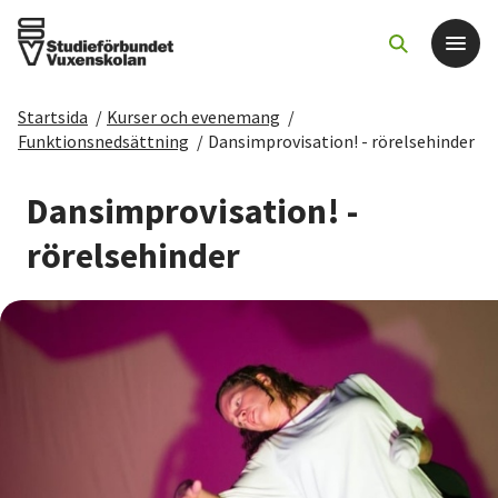
Startsida
/
Kurser och evenemang
/
Det här gör vi
Funktionsnedsättning
/
Dansimprovisation! - rörelsehinder
För dig som
Dansimprovisation! -
rörelsehinder
Sök kurser och evenemang
Om SV
Starta studiecirkel
Cirkelledare