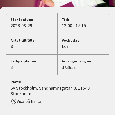
Nyheter
Avdelningar
Startdatum:
Tid:
2026-08-29
13:00 - 15:15
Lyssna
Antal tillfällen:
Veckodag:
8
Lör
Lediga platser:
Arrangemangsnr:
3
373618
Plats:
SV Stockholm, Sandhamnsgatan 8, 11540
Stockholm
Visa på karta