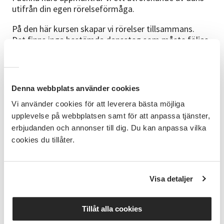
utifrån din egen rörelseförmåga.
På den här kursen skapar vi rörelser tillsammans.
Det finns inga bestämda danssteg som måste följas.
Vi lyssnar till kroppen, musiken och rummet.
Vi dansar själva och tillsammans med andra i
gruppen.
Kursen handlar om att prova, leka och vara i stunden.
Denna webbplats använder cookies
Du får använda din fantasi och röra dig på ditt sätt.
Vi använder cookies för att leverera bästa möjliga
Vi övar på samspel, närvaro och att ha roligt
tillsammans.
upplevelse på webbplatsen samt för att anpassa tjänster,
erbjudanden och annonser till dig. Du kan anpassa vilka
Kom som du är! Glöm inte att pumpa dina hjul och du
cookies du tillåter.
väljer själv om du vill dansa barfota eller med
inneskor.
Visa detaljer
Kursdatum
Vi ses varannan lördag med första
tillfället 29 augusti kl. 13.00-15.15. 8 tillfällen.
Uppehåll för höstlov v.44.
Tillåt alla cookies
Kursledare
Karin Delén