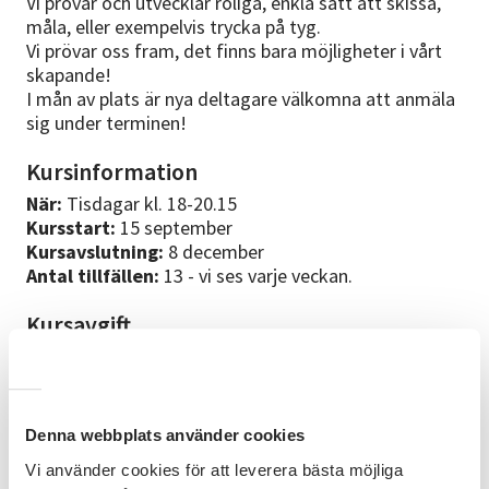
Vi provar och utvecklar roliga, enkla sätt att skissa,
måla, eller exempelvis trycka på tyg.
Vi prövar oss fram, det finns bara möjligheter i vårt
skapande!
I mån av plats är nya deltagare välkomna att anmäla
sig under terminen!
Kursinformation
När:
Tisdagar kl. 18-20.15
Kursstart:
15 september
Kursavslutning:
8 december
Antal tillfällen:
13 - vi ses varje veckan.
Kursavgift
1690 kr - som medlem i FUB Göteborg får du 50 %
rabatt på våra anpassade kurser.
Bli medlem på fub.se/blimedlem eller kontakta
clara.ohlsson@goteborg.fub.se.
Denna webbplats använder cookies
Notera i webbanmälan att du är medlem.
Vi använder cookies för att leverera bästa möjliga