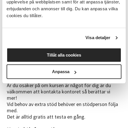
Kursledare
upplevelse på webbplatsen samt för att anpassa tjänster,
erbjudanden och annonser till dig. Du kan anpassa vilka
Dolfin
cookies du tillåter.
Kurslokal
FUB's föreningshus, Lillatorpsgatan 10.
Visa detaljer
Närmsta hållplats är Töpelsgatan eller
Welandergatan.
Gratis parkering utanför.
Tillåt alla cookies
Bra att veta
Anpassa
Kursen är för ungdomar och vuxna med intellektuell
funktionsnedsättning.
Är du osäker på om kursen är något för dig är du
välkommen att kontakta kontoret så berättar vi
mer!
Vid behov av extra stöd behöver en stödperson följa
med.
Det är alltid gratis att testa en gång.