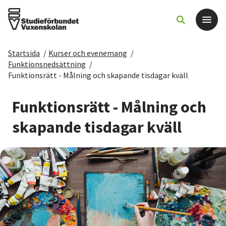
Startsida
/
Kurser och evenemang
/
Det här gör vi
Funktionsnedsättning
/
Funktionsrätt - Målning och skapande tisdagar kväll
För dig som
Funktionsrätt - Målning och
Sök kurser och evenemang
skapande tisdagar kväll
Om SV
Starta studiecirkel
Cirkelledare