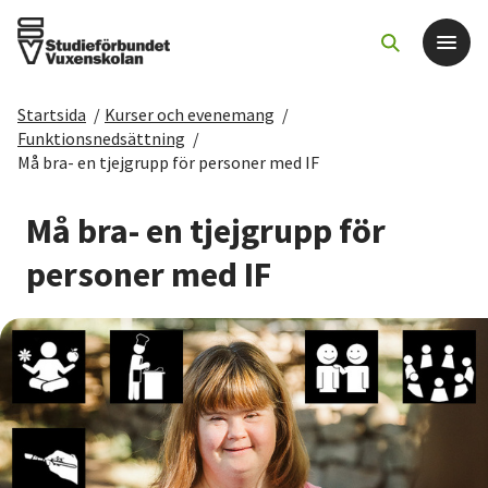
Startsida
/
Kurser och evenemang
/
Det här gör vi
Funktionsnedsättning
/
Må bra- en tjejgrupp för personer med IF
För dig som
Må bra- en tjejgrupp för
Sök kurser och evenemang
personer med IF
Om SV
Starta studiecirkel
Cirkelledare