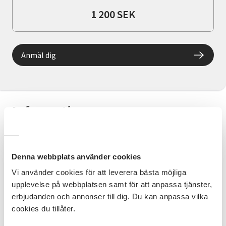
1 200 SEK
Anmäl dig
Information
Vi gör aktiviteter, pysslar. Vi läser om vad som är bra
att veta för att hela du ska må bra. Vi snackar
Denna webbplats använder cookies
friskvård och balans mellan vila aktivitet i kosten
m.m.
Vi använder cookies för att leverera bästa möjliga
upplevelse på webbplatsen samt för att anpassa tjänster,
Kontaktperson
erbjudanden och annonser till dig. Du kan anpassa vilka
Cecilia Beltramo 070-738 23 62
cookies du tillåter.
cecilia.beltramo@sv.se