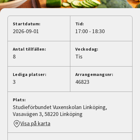
Nyheter
Avdelningar
Startdatum:
Tid:
2026-09-01
17:00 - 18:30
Lyssna
Antal tillfällen:
Veckodag:
8
Tis
Lediga platser:
Arrangemangsnr:
3
46823
Plats:
Studieförbundet Vuxenskolan Linköping,
Vasavägen 3, 58220 Linköping
Visa på karta