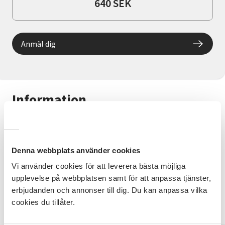
640 SEK
Anmäl dig
Information
Laga enkla, goda och nyttiga maträtter. Ni läser
recept, fördelar uppgifterna, lagar, dukar och äter
tillsammans. Matkostnaden på 40 kr per person/gång
Denna webbplats använder cookies
faktureras i slutet av terminen.
Vi använder cookies för att leverera bästa möjliga
upplevelse på webbplatsen samt för att anpassa tjänster,
Kontaktperson:
erbjudanden och annonser till dig. Du kan anpassa vilka
Cecilia Beltramo 070-738 23 62
cookies du tillåter.
cecilia.beltramo@sv.se