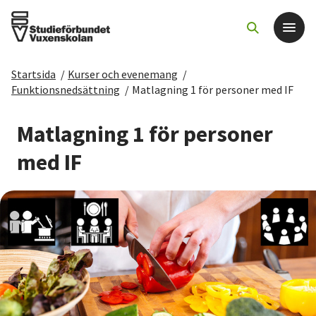
Startsida
/
Kurser och evenemang
/
Det här gör vi
Funktionsnedsättning
/
Matlagning 1 för personer med IF
För dig som
Matlagning 1 för personer
med IF
Sök kurser och evenemang
Om SV
Starta studiecirkel
Cirkelledare