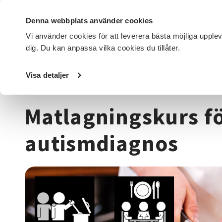
Denna webbplats använder cookies
Vi använder cookies för att leverera bästa möjliga upple
dig. Du kan anpassa vilka cookies du tillåter.
DET HÄR GÖR VI
FÖR DIG SOM
SÖK KURSER OCH EVENE
Visa detaljer
Startsida
/
Kurser och evenemang
/
Funktionsnedsättni
Matlagningskurs f
autismdiagnos