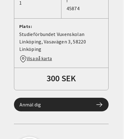
:
1
45874
Plats:
Studieförbundet Vuxenskolan
Linköping, Vasavägen 3, 58220
Linköping
Visa på karta
300 SEK
Anmäl dig