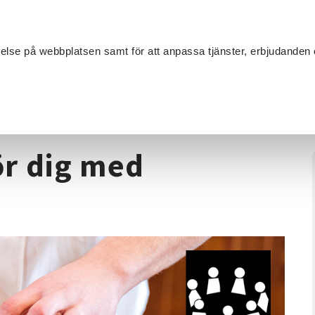
Sök
velse på webbplatsen samt för att anpassa tjänster, erbjudanden 
Om SV
Sta
MANG
ng
/
Matlagningskurs för dig med autismdiagnos
ör dig med