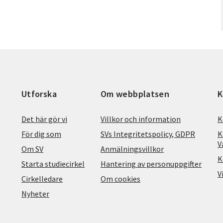
Utforska
Om webbplatsen
K
Det här gör vi
Villkor och information
K
För dig som
SVs Integritetspolicy, GDPR
K
V
Om SV
Anmälningsvillkor
K
Starta studiecirkel
Hantering av personuppgifter
V
Cirkelledare
Om cookies
Nyheter