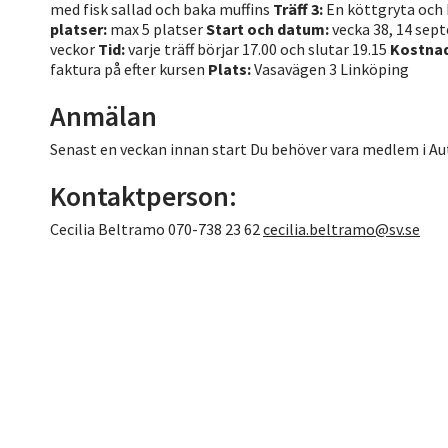
med fisk sallad och baka muffins
Träff 3:
En köttgryta och
platser:
max 5 platser
Start och datum:
vecka 38, 14 se
veckor
Tid:
varje träff börjar 17.00 och slutar 19.15
Kostnad
faktura på efter kursen
Plats:
Vasavägen 3 Linköping
Anmälan
Senast en veckan innan start Du behöver vara medlem i A
Kontaktperson:
Cecilia Beltramo 070-738 23 62
cecilia.beltramo@sv.se