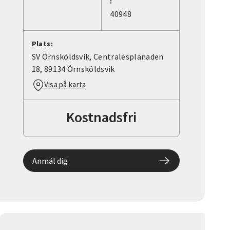
:
40948
Plats:
SV Örnsköldsvik, Centralesplanaden
18, 89134 Örnsköldsvik
Visa på karta
Kostnadsfri
Anmäl dig