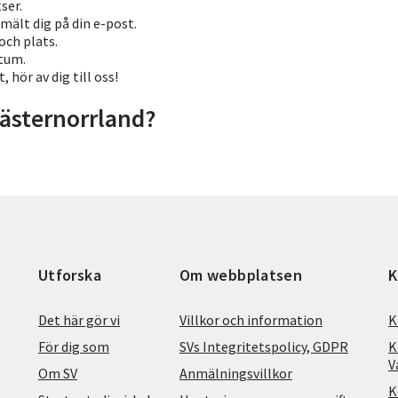
ser.
mält dig på din e-post.
 och plats.
atum.
 hör av dig till oss!
Västernorrland?
Utforska
Om webbplatsen
K
Det här gör vi
Villkor och information
K
För dig som
SVs Integritetspolicy, GDPR
K
V
Om SV
Anmälningsvillkor
K