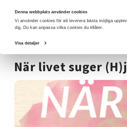
Denna webbplats använder cookies
Vi använder cookies för att leverera bästa möjliga upple
dig. Du kan anpassa vilka cookies du tillåter.
DET HÄR GÖR VI
FÖR DIG SOM
SÖK KURSER OCH EVENE
Visa detaljer
Startsida
/
Kurser och evenemang
/
Funktionsnedsättni
När livet suger (H)