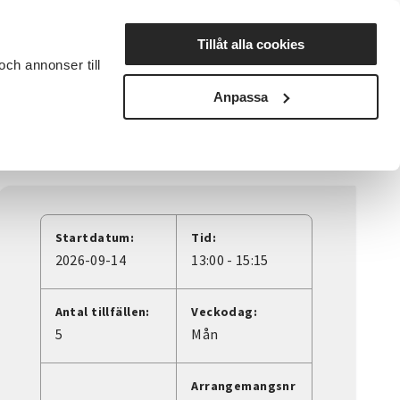
Lyssna
Tillåt alla cookies
och annonser till
rta studiecirkel
Cirkelledare
Nyheter
Avdelningar
Anpassa
Startdatum:
Tid:
2026-09-14
13:00 - 15:15
Antal tillfällen:
Veckodag:
5
Mån
Arrangemangsnr