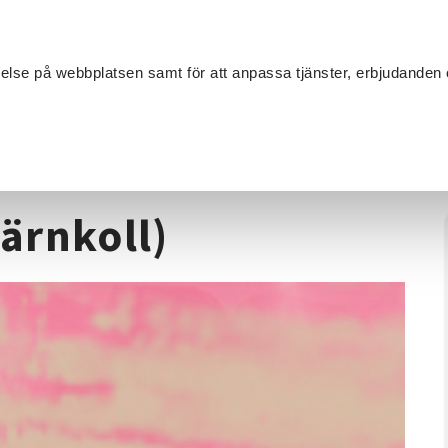
Sök
velse på webbplatsen samt för att anpassa tjänster, erbjudanden 
Om SV
Sta
MANG
ng
/
När livet suger (H)järnkoll)
järnkoll)