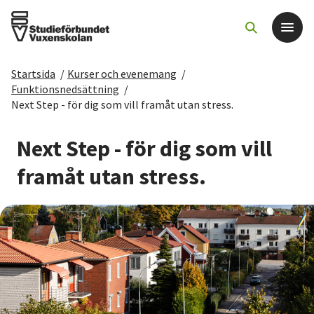
Startsida
/
Kurser och evenemang
/
Det här gör vi
Funktionsnedsättning
/
Next Step - för dig som vill framåt utan stress.
För dig som
Next Step - för dig som vill
Sök kurser och evenemang
framåt utan stress.
Om SV
Starta studiecirkel
Cirkelledare