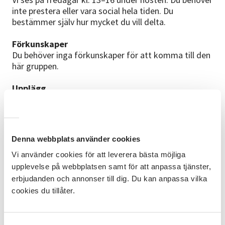
inte prestera eller vara social hela tiden. Du
bestämmer själv hur mycket du vill delta.
Förkunskaper
Du behöver inga förkunskaper för att komma till den
här gruppen.
Upplägg
Vad händer?
Samtal om framtid, relationer och självkänsla
Kreativa workshops (t.ex. måla, skapa vision boards)
Skrivövningar och dokumentation
Denna webbplats använder cookies
Fika varje gång
En utflykt med fokus på Teambuilding
Vi använder cookies för att leverera bästa möjliga
upplevelse på webbplatsen samt för att anpassa tjänster,
Varför komma?
erbjudanden och annonser till dig. Du kan anpassa vilka
Du får vara dig själv
cookies du tillåter.
Du träffar andra som också gillar tydlighet
Du får stöd att ta nästa steg – på ditt sätt