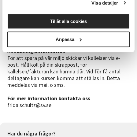
Visa detaljer
Ledaren
Susana Bernardini har stor erfarenhet av att arbeta
med att stötta unga vuxna i sin personliga
Tillåt alla cookies
utveckling. Hennes förmåga att lyssna in och skapa
kontakter i en trygg miljö gör att man trivs i hennes
sällskap.
Anpassa
Anmälningsinformation
För att spara på vår miljö skickar vi kallelser via e-
post. Håll koll på din skräppost, för
kallelsen/fakturan kan hamna där. Vid för få antal
deltagare kan kursen komma att ställas in. Detta
meddelas via mail o sms.
För mer information kontakta oss
frida.schultz@sv.se
Har du några frågor?