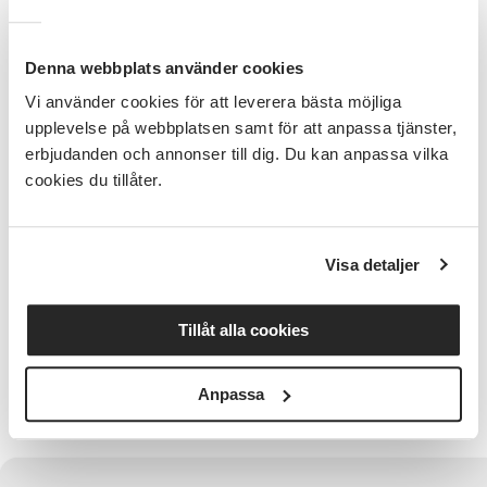
Välkommen till vår självhjälpsgrupp i Nässjö!
Samtalsgruppen är öppen för både spelberoende och
anhörig. Det som sägs i gruppen stannar där.
Denna webbplats använder cookies
Tillsammans skapar vi en trygg plats.
Vi använder cookies för att leverera bästa möjliga
upplevelse på webbplatsen samt för att anpassa tjänster,
Varmt välkommen!
erbjudanden och annonser till dig. Du kan anpassa vilka
cookies du tillåter.
Bra att veta
Tid: Tisdagar Kl 18.00- 20.00, öppet från kl 17.30
Period: September och oktober
Visa detaljer
Plats: Studieförbundet Vuxenskolan, Bäckgatan 4B,
Nässjö
Tillåt alla cookies
Kontakt: nassjo@spelberoende.se
Anpassa
I samverkan med Spelberoendes Förening Nässjö