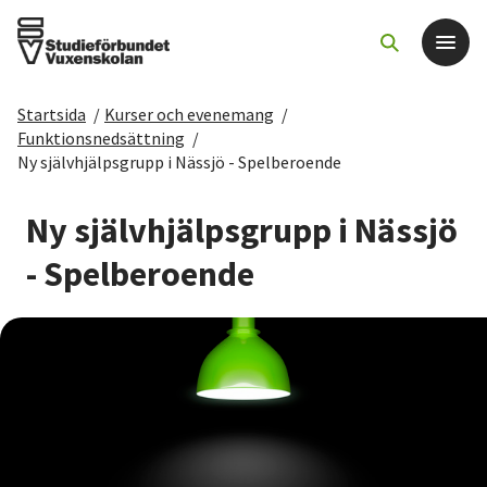
Startsida
/
Kurser och evenemang
/
Det här gör vi
Funktionsnedsättning
/
Ny självhjälpsgrupp i Nässjö - Spelberoende
För dig som
Ny självhjälpsgrupp i Nässjö
Sök kurser och evenemang
- Spelberoende
Om SV
Starta studiecirkel
Cirkelledare