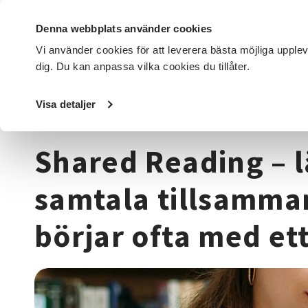
Denna webbplats använder cookies
Vi använder cookies för att leverera bästa möjliga upple
dig. Du kan anpassa vilka cookies du tillåter.
DET HÄR GÖR VI
FÖR DIG SOM
SÖK KURSER OCH EVENE
Visa detaljer
Startsida
/
Kurser och evenemang
/
Funktionsnedsättni
Shared Reading – l
samtala tillsamma
börjar ofta med et