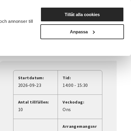
Lyssna
Tillåt alla cookies
och annonser till
rta studiecirkel
Cirkelledare
Nyheter
Avdelningar
Anpassa
dring börjar ofta med ett samtal.
Startdatum:
Tid:
2026-09-23
14:00 - 15:30
Antal tillfällen:
Veckodag:
10
Ons
Arrangemangsnr