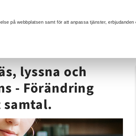
Sök
velse på webbplatsen samt för att anpassa tjänster, erbjudanden 
Om SV
Sta
MANG
ng
/
Shared Reading – läs, lyssna och samtala tillsammans - Förän
äs, lyssna och
ns - Förändring
t samtal.