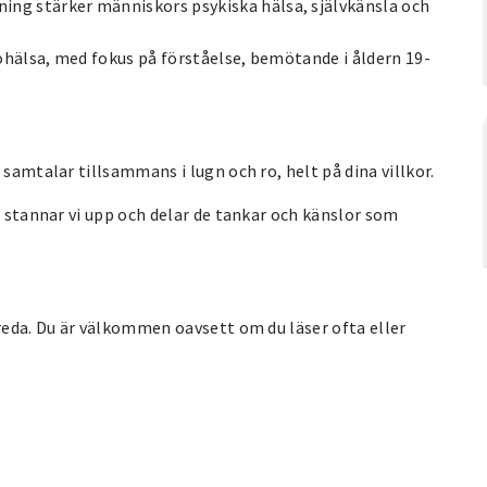
g stärker människors psykiska hälsa, självkänsla och
 ohälsa, med fokus på förståelse, bemötande i åldern 19-
 samtalar tillsammans i lugn och ro, helt på dina villkor.
n stannar vi upp och delar de tankar och känslor som
ereda. Du är välkommen oavsett om du läser ofta eller