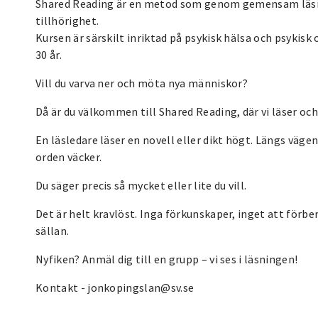
Shared Reading är en metod som genom gemensam läsnin
tillhörighet.
Kursen är särskilt inriktad på psykisk hälsa och psykisk
30 år.
Vill du varva ner och möta nya människor?
Då är du välkommen till Shared Reading, där vi läser och
En läsledare läser en novell eller dikt högt. Längs väge
orden väcker.
Du säger precis så mycket eller lite du vill.
Det är helt kravlöst. Inga förkunskaper, inget att förb
sällan.
Nyfiken? Anmäl dig till en grupp – vi ses i läsningen!
Kontakt - jonkopingslan@sv.se