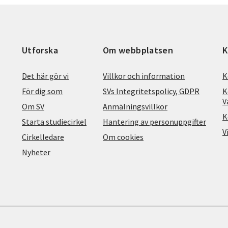
Utforska
Om webbplatsen
K
Det här gör vi
Villkor och information
K
För dig som
SVs Integritetspolicy, GDPR
K
V
Om SV
Anmälningsvillkor
K
Starta studiecirkel
Hantering av personuppgifter
V
Cirkelledare
Om cookies
Nyheter