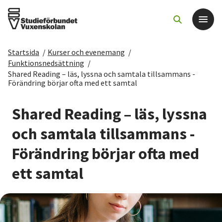
Startsida
/
Kurser och evenemang
/
Det här gör vi
Funktionsnedsättning
/
Shared Reading – läs, lyssna och samtala tillsammans -
Förändring börjar ofta med ett samtal
För dig som
Shared Reading – läs, lyssna
Sök kurser och evenemang
och samtala tillsammans -
Om SV
Förändring börjar ofta med
ett samtal
Starta studiecirkel
Cirkelledare