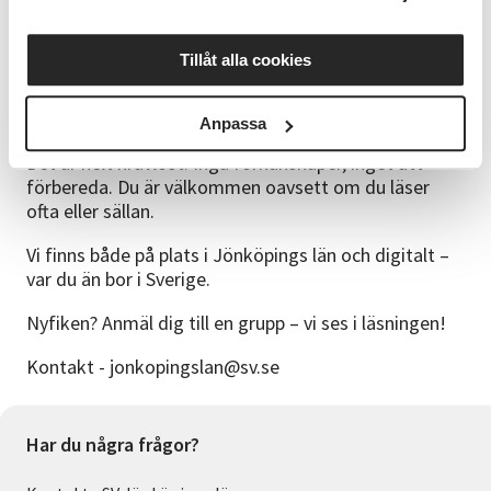
En läsledare läser en novell eller dikt högt. Längs
vägen stannar vi upp och delar de tankar och känslor
Tillåt alla cookies
som orden väcker.
Du säger precis så mycket eller lite du vill.
Anpassa
Det är helt kravlöst. Inga förkunskaper, inget att
förbereda. Du är välkommen oavsett om du läser
ofta eller sällan.
Vi finns både på plats i Jönköpings län och digitalt –
var du än bor i Sverige.
Nyfiken? Anmäl dig till en grupp – vi ses i läsningen!
Kontakt - jonkopingslan@sv.se
Har du några frågor?