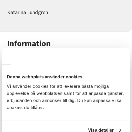
Katarina Lundgren
Information
Shared Reading är en metod som genom gemensam
läsning stärker människors psykiska hälsa,
självkänsla och tillhörighet.
Denna webbplats använder cookies
Kursen är särskilt inriktad på psykisk hälsa och
psykisk ohälsa, med fokus på förståelse, bemötande
Vi använder cookies för att leverera bästa möjliga
i åldern 19-30 år.
upplevelse på webbplatsen samt för att anpassa tjänster,
erbjudanden och annonser till dig. Du kan anpassa vilka
Vill du varva ner och möta nya människor?
cookies du tillåter.
Då är du välkommen till Shared Reading, där vi läser
och samtalar tillsammans i lugn och ro, helt på dina
villkor.
Visa detaljer