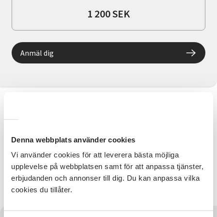
1 200 SEK
Anmäl dig
Information
Vi målar, tecknar, pysslar och skapar tillsammans. Här
Denna webbplats använder cookies
kan alla vara med. Material ingår i avgiften.
Vi använder cookies för att leverera bästa möjliga
Kontaktperson
upplevelse på webbplatsen samt för att anpassa tjänster,
Cecilia Beltramo 070-738 23 62
erbjudanden och annonser till dig. Du kan anpassa vilka
cecilia.beltramo@sv.se
cookies du tillåter.