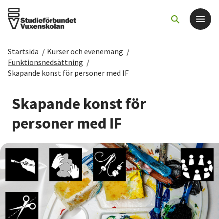
Startsida
/
Kurser och evenemang
/
Det här gör vi
Funktionsnedsättning
/
Skapande konst för personer med IF
För dig som
Skapande konst för
Sök kurser och evenemang
personer med IF
Om SV
Starta studiecirkel
Cirkelledare