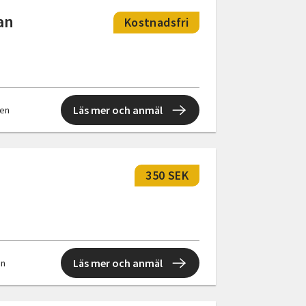
an
Kostnadsfri
Läs mer och anmäl
len
350 SEK
Läs mer och anmäl
en