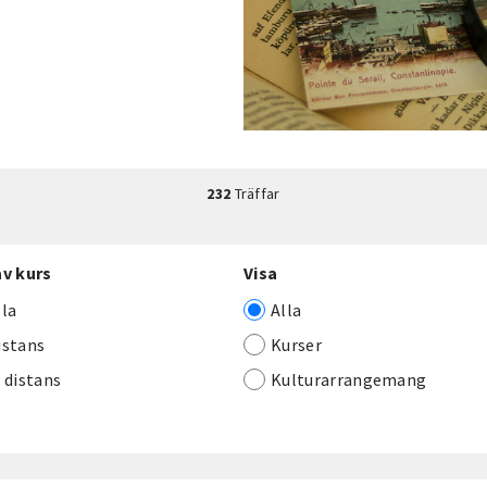
232
Träffar
av kurs
Visa
lla
Alla
istans
Kurser
j distans
Kulturarrangemang