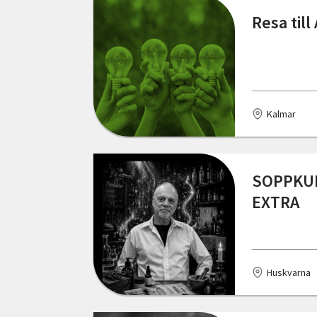
Kungälv
Resa till
Kågeröd
Käringön
Laholm
Kalmar
Lerum
Lilla Edet
SOPPKUL
EXTRA
Lindesberg
Linköping
Luleå
Huskvarna
Lödöse