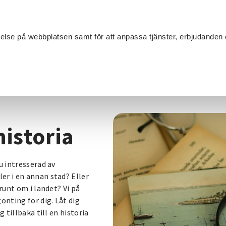
Sök
velse på webbplatsen samt för att anpassa tjänster, erbjudanden 
Om SV
Sta
MANG
oria
historia
u intresserad av
er i en annan stad? Eller
runt om i landet? Vi på
nting för dig. Låt dig
 tillbaka till en historia