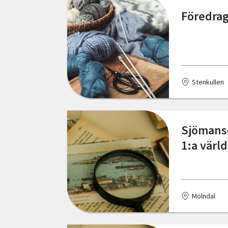
Föredrag 
Gullholmen
Gällö
Göteborg
Stenkullen
Götene
Hallsberg
Sjömanso
Halmstad
1:a värl
Hammarstrand
Hede
Mölndal
Henån
Hjo