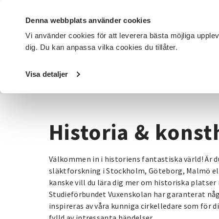
Denna webbplats använder cookies
Vi använder cookies för att leverera bästa möjliga upple
dig. Du kan anpassa vilka cookies du tillåter.
DET HÄR GÖR VI
FÖR DIG SOM
SÖK KURSER OCH EVENE
Visa detaljer
Startsida
/
Kurser och evenemang
/
Historia & konsthist
Historia & konst
Välkommen in i historiens fantastiska värld! Är d
släktforskning i Stockholm, Göteborg, Malmö ell
kanske vill du lära dig mer om historiska platser 
Studieförbundet Vuxenskolan har garanterat någo
inspireras av våra kunniga cirkelledare som för dig
fylld av intressanta händelser.