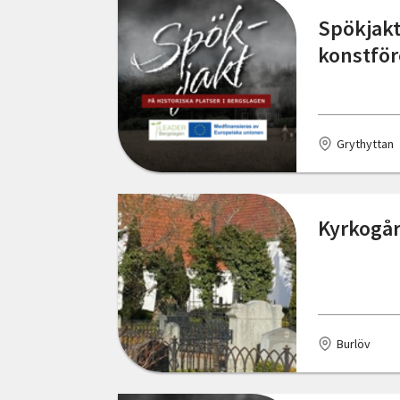
Malmö
Spökjakt
konstför
Mölndal
Norrköping
Nybro
Grythyttan
Nässjö
Nösund
Kyrkogår
Olofström
Partille
Piteå
Burlöv
Pålsboda