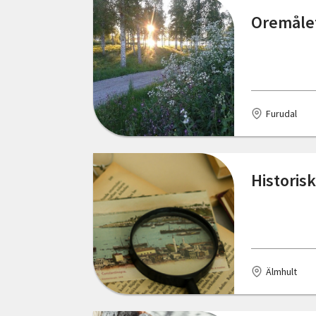
Dals Långed
Oremålet 
Stockholms län
Eksjö
Södermanlands län
Emmaboda
Uppsala län
Eslöv
Furudal
Värmlands län
Falkenberg
Västerbottens län
Finnerödja
Historis
Västernorrlands län
Furudal
Västmanlands län
Gotland
Västra Götalands län
Granbergsdal
Örebro län
Älmhult
Grythyttan
Östergötlands län
Gränna