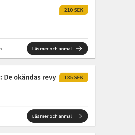
210 SEK
Läs mer och anmäl
en
 De okändas revy
185 SEK
Läs mer och anmäl