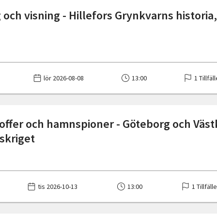
och visning - Hillefors Grynkvarns historia,
lör 2026-08-08
13:00
1 Tillfäl
ffer och hamnspioner - Göteborg och Väs
dskriget
tis 2026-10-13
13:00
1 Tillfäll