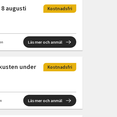
 8 augusti
Kostnadsfri
Läs mer och anmäl
len
tkusten under
Kostnadsfri
Läs mer och anmäl
en