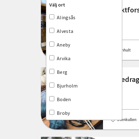
Välj ort
Släktfor
Dalarnas län
Alingsås
Gotlands län
Alvesta
Gävleborgs län
Aneby
Älmhult
Hallands län
Arvika
Jämtlands län
Berg
Föredrag 
Jönköpings län
Bjurholm
Kalmar län
Boden
Kronobergs län
Broby
Stenkullen
Norrbottens län
Burlöv
Skåne län