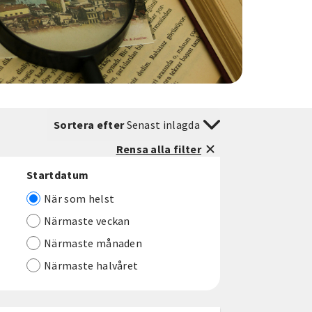
Sortera efter
Senast inlagda
Rensa alla filter
Startdatum
När som helst
Närmaste veckan
Närmaste månaden
Närmaste halvåret