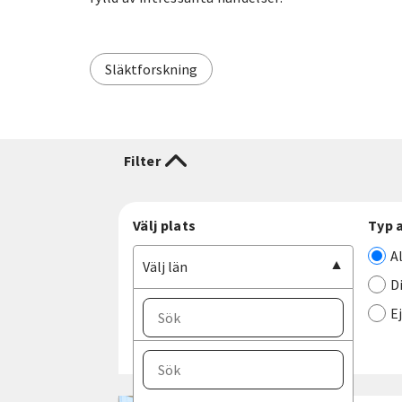
Släktforskning
Filter
Välj plats
Typ 
A
Välj län
D
E
Välj ort
Välj län
Blekinge län