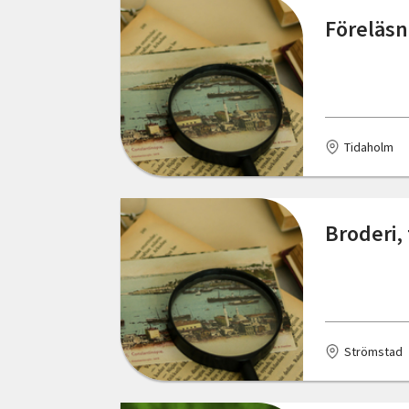
Föreläsn
Hudiksvall
Huskvarna
Hällefors
Tidaholm
Hälleviksstrand
Höviksnäs
Broderi,
Jönköping
Kalmar
Kramfors
Kumla
Strömstad
Kungsbacka