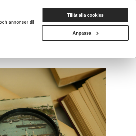
Lyssna
Tillåt alla cookies
och annonser till
rta studiecirkel
Cirkelledare
Nyheter
Avdelningar
Anpassa