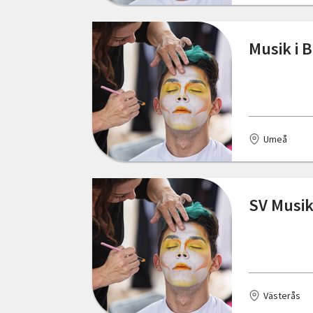
Skåne län
Falkenberg
Musik i 
Stockholms län
Falköping
Södermanlands län
Fengersfors
Uppsala län
Fjärdhundra
Umeå
Värmlands län
Floda
Västerbottens län
Granbergsdal
SV Musik
Västernorrlands län
Grillby
Västmanlands län
Gränna
Västra Götalands län
Gävle
Örebro län
Västerås
Göteborg