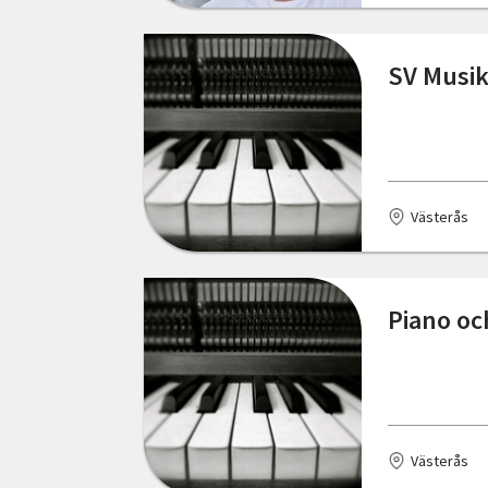
Östergötlands län
Hallen
SV Musik
Hammarstrand
Haninge
Henån
Västerås
Hindås
Hjo
Piano oc
Huddinge
Hägersten
Höör
Västerås
Järpen