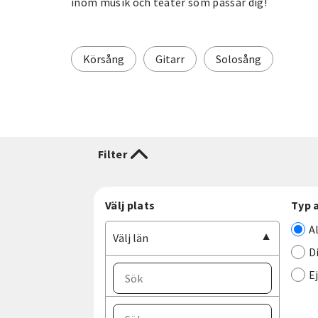
inom musik och teater som passar dig!
Körsång
Gitarr
Solosång
Filter
Välj plats
Typ 
A
Välj län
D
E
Välj ort
Välj län