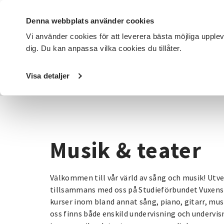
Denna webbplats använder cookies
Vi använder cookies för att leverera bästa möjliga upple
dig. Du kan anpassa vilka cookies du tillåter.
DET HÄR GÖR VI
FÖR DIG SOM
SÖK KURSER OCH EVENE
Visa detaljer
Startsida
/
Kurser och evenemang
/
Musik & teater
Musik & teater
Välkommen till vår värld av sång och musik! Utv
tillsammans med oss på Studieförbundet Vuxensk
kurser inom bland annat sång, piano, gitarr, mu
oss finns både enskild undervisning och undervisn