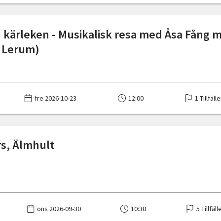
h kärleken - Musikalisk resa med Åsa Fång m
 Lerum)
fre 2026-10-23
12:00
1 Tillfäll
s, Älmhult
ons 2026-09-30
10:30
5 Tillfäll