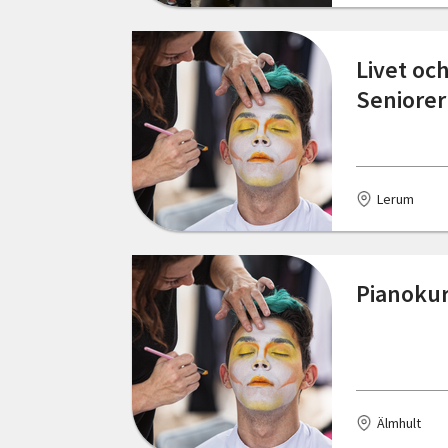
Lerum
Lidköping
Livet oc
Seniorer
Linköping
Luleå
Lund
Lerum
Lödöse
Malmköping
Pianokur
Malmö
Mark
Mattmar
Älmhult