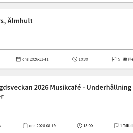
s, Älmhult
ons 2026-11-11
10:30
5 Tillfäll
dsveckan 2026 Musikcafé - Underhållnin
er
s
ons 2026-08-19
15:00
1 Tillfä