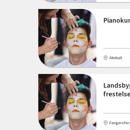
Mora
Mölndal
Pianokur
Norberg
Norrköping
Nässjö
Älmhult
Nösund
Oskarshamn
Landsbyg
Pålsboda
frestels
Ragunda
Ronneby
Fengersfor