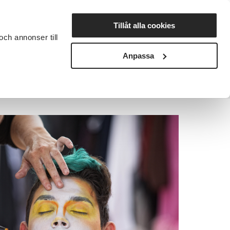
Lyssna
Tillåt alla cookies
och annonser till
rta studiecirkel
Cirkelledare
Nyheter
Avdelningar
Anpassa