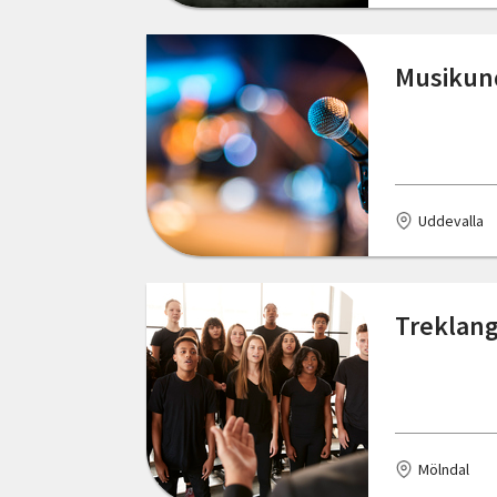
Jönköping
Musikund
Katrineholm
Kinna
Klippan
Uddevalla
Kristianstad
Kumla
Treklang
Kungsbacka
Kungsör
Kungälv
Köping
Mölndal