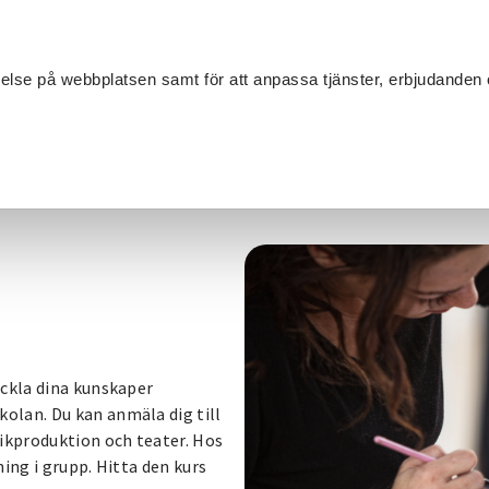
Sök
velse på webbplatsen samt för att anpassa tjänster, erbjudanden 
Om SV
Sta
MANG
eckla dina kunskaper
olan. Du kan anmäla dig till
sikproduktion och teater. Hos
ing i grupp. Hitta den kurs