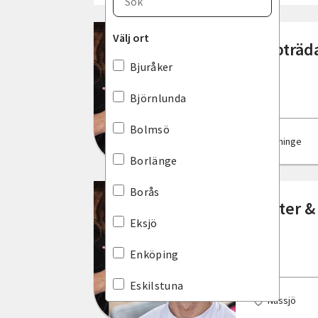
Blekinge län
Välj ort
Uppträda
Dalarnas län
Bjuråker
Gotlands län
Björnlunda
Gävleborgs län
Bolmsö
Haninge
Hallands län
Borlänge
Jämtlands län
Borås
Teater &
Jönköpings län
Eksjö
Kalmar län
Enköping
Kronobergs län
Eskilstuna
Nässjö
Norrbottens län
Eslöv