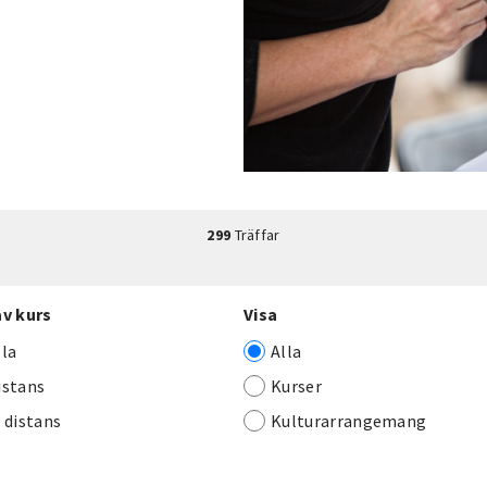
299
Träffar
av kurs
Visa
lla
Alla
istans
Kurser
j distans
Kulturarrangemang