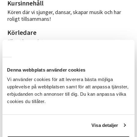
Kursinnehåll
Kören där vi sjunger, dansar, skapar musik och har
roligt tillsammans!
Körledare
Ellen Ljungqvist
Bra att veta
Du behöver inte ha några förkunskaper. Vi träffas och
Denna webbplats använder cookies
övar söndagar kl.17.30-18.15 på Scoutstugan
Kyrkenorum, Kärrakullevägen 1, Stenungsund.
Vi använder cookies för att leverera bästa möjliga
upplevelse på webbplatsen samt för att anpassa tjänster,
Anmälningsinformation
erbjudanden och annonser till dig. Du kan anpassa vilka
Information och anmälan:
cookies du tillåter.
singstarsstenungsund@gmail.com eller direkt här!
Cirkeln arrangeras i samarbete med
Visa detaljer
Språkbussen och kulturskolorna på Tjörn, Orust, i
Kungälv, Lilla Edet, Stenungsund, Ale Efter avslutad