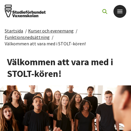
Startsida
/
Kurser och evenemang
/
Det här gör vi
Funktionsnedsättning
/
Välkommen att vara med i STOLT-kören!
För dig som
Välkommen att vara med i
Sök kurser och evenemang
STOLT-kören!
Om SV
Starta studiecirkel
Cirkelledare