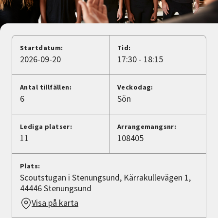
Nyheter
Avdelningar
Startdatum:
Tid:
2026-09-20
17:30 - 18:15
Lyssna
Antal tillfällen:
Veckodag:
6
Sön
Lediga platser:
Arrangemangsnr:
11
108405
Plats:
Scoutstugan i Stenungsund, Kärrakullevägen 1,
44446 Stenungsund
Visa på karta