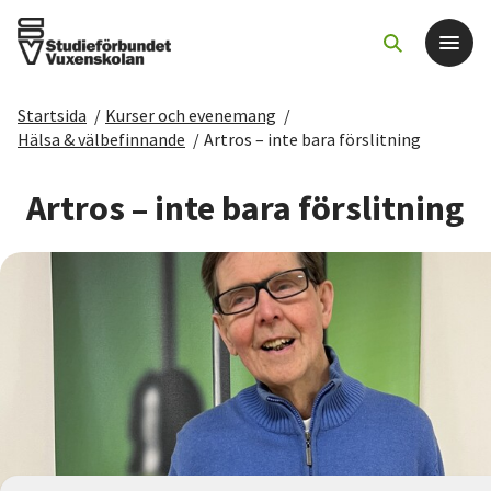
Startsida
/
Kurser och evenemang
/
Det här gör vi
Hälsa & välbefinnande
/
Artros – inte bara förslitning
För dig som
Artros – inte bara förslitning
Sök kurser och evenemang
Om SV
Starta studiecirkel
Cirkelledare