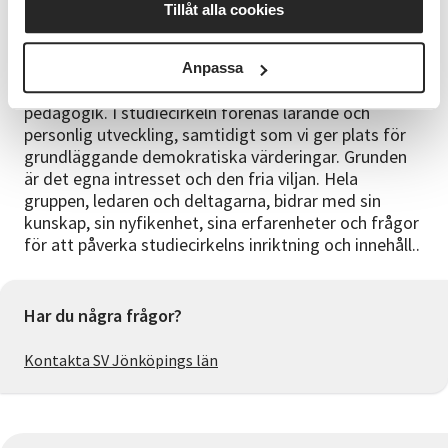
Kontakta Veronica Josefsson,
Tillåt alla cookies
verksamhetsutvecklare, 070-431 39 39,
veronica.josefsson@sv.se
Anpassa
SV:s kurser och verksamhet utgår ifrån studiecirkelns
pedagogik. I studiecirkeln förenas lärande och
personlig utveckling, samtidigt som vi ger plats för
grundläggande demokratiska värderingar. Grunden
är det egna intresset och den fria viljan. Hela
gruppen, ledaren och deltagarna, bidrar med sin
kunskap, sin nyfikenhet, sina erfarenheter och frågor
för att påverka studiecirkelns inriktning och innehåll..
Har du några frågor?
Kontakta SV Jönköpings län