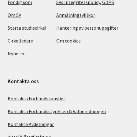
För dig som
SVs Integritetspolicy, GDPR
Om SV
Anmälningsvillkor
Starta studiecirkel
Hantering av personuppgifter
Cirkelledare
Om cookies
Nyheter
Kontakta oss
Kontakta Förbundskansliet
Kontakta Förbundsstyrelsen & Valberedningen
Kontakta Avdelningar
Visselblåsarfunktion