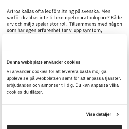
Artros kallas ofta ledförslitning på svenska. Men
varför drabbas inte till exempel maratonlöpare? Både
arv och miljö spelar stor roll. Tillsammans med någon
som har egen erfarenhet tar vi upp symtom,
riskfaktorer, vilka leder som oftast påverkas och vad
man själv kan göra innan en konstgjord led kan bli
aktuell.
Bra att veta
Denna webbplats använder cookies
Vi tar en paus där det finns möjlighet att köpa
Vi använder cookies för att leverera bästa möjliga
kaffe/te för10 kr betalas med Swish
upplevelse på webbplatsen samt för att anpassa tjänster,
erbjudanden och annonser till dig. Du kan anpassa vilka
Gratis men anmälan krävs.
cookies du tillåter.
Ledare
Seniorläkaren Jan O Johansson / ”JOJo”
Visa detaljer
Frågor