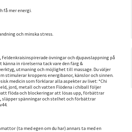
h få mer energi.
 andning och minska stress.
, Feldenkraisinspirerade övningar och djupavslappning på
t känna in rörelserna tack vare den färg &
verktyg, utmaning och möjlighet till massage. Du väljer
r som stimulerar kroppens energibanor, känslor och sinnen.
isk medicin som förklarar alla aspekter av livet: *Chi
d, jord, metall och vatten Flödena i chiball följer
i)att flöda och blockeringar att lösas upp, förbättrar
, släpper spänningar och stelhet och förbättrar
v44.
gamattor (ta med egen om du har) annars ta med en