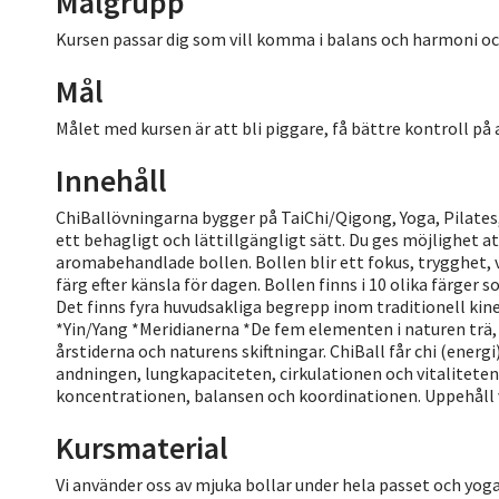
Målgrupp
Kursen passar dig som vill komma i balans och harmoni oc
Mål
Målet med kursen är att bli piggare, få bättre kontroll på
Innehåll
ChiBallövningarna bygger på TaiChi/Qigong, Yoga, Pilates
ett behagligt och lättillgängligt sätt. Du ges möjlighet at
aromabehandlade bollen. Bollen blir ett fokus, trygghet, 
färg efter känsla för dagen. Bollen finns i 10 olika färge
Det finns fyra huvudsakliga begrepp inom traditionell kines
*Yin/Yang *Meridianerna *De fem elementen i naturen trä, el
årstiderna och naturens skiftningar. ChiBall får chi (energ
andningen, lungkapaciteten, cirkulationen och vitaliteten
koncentrationen, balansen och koordinationen. Uppehåll 
Kursmaterial
Vi använder oss av mjuka bollar under hela passet och yo