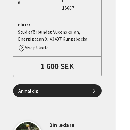
:
6
15667
Plats:
Studieförbundet Vuxenskolan,
Energigatan 9, 43437 Kungsbacka
Visa på karta
1 600 SEK
Anmäl dig
Din ledare