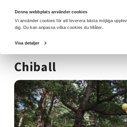
Denna webbplats använder cookies
Vi använder cookies för att leverera bästa möjliga upple
dig. Du kan anpassa vilka cookies du tillåter.
DET HÄR GÖR VI
FÖR DIG SOM
SÖK KURSER OCH EVENE
Visa detaljer
Startsida
/
Kurser och evenemang
/
Hälsa & välbefinnan
Chiball