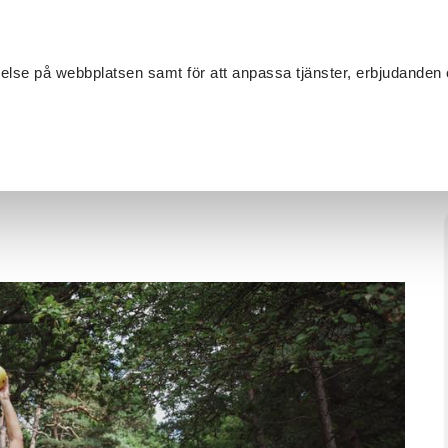
Sök
velse på webbplatsen samt för att anpassa tjänster, erbjudanden 
Om SV
Sta
MANG
de
/
Chiball