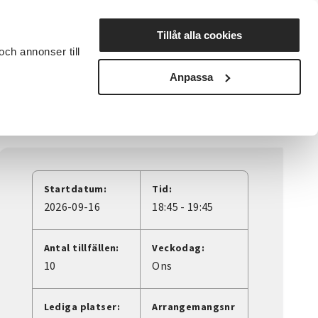
Lyssna
Tillåt alla cookies
och annonser till
rta studiecirkel
Cirkelledare
Nyheter
Avdelningar
Anpassa
Startdatum:
Tid:
2026-09-16
18:45 - 19:45
Antal tillfällen:
Veckodag:
10
Ons
Lediga platser:
Arrangemangsnr