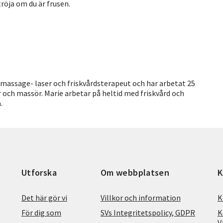
röja om du är frusen.
ad massage- laser och friskvårdsterapeut och har arbetat 25
och massör. Marie arbetar på heltid med friskvård och
.
Utforska
Om webbplatsen
K
Det här gör vi
Villkor och information
K
För dig som
SVs Integritetspolicy, GDPR
K
V