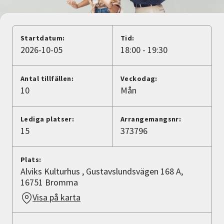
Nyheter
Avdelningar
Startdatum:
Tid:
2026-10-05
18:00 - 19:30
Lyssna
Antal tillfällen:
Veckodag:
10
Mån
Lediga platser:
Arrangemangsnr:
15
373796
Plats:
Alviks Kulturhus , Gustavslundsvägen 168 A,
16751 Bromma
Visa på karta