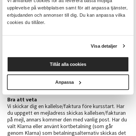
Vi använder cookies för att leverera bästa möjliga
Du som älskar att dansa, kravlöst, lättsamt och i
upplevelse på webbplatsen samt för att anpassa tjänster,
lagom tempo!
erbjudanden och annonser till dig. Du kan anpassa vilka
Kursinnehåll
cookies du tillåter.
Varje kurstillfälle innebär kravlös dansglädje med
olika dansstilar som linedance, latinska rytmer och
disco.
Visa detaljer
Tag med
Ha gärna inneskor och bekväma kläder.
Tillåt alla cookies
Kursledare
Kerstin Carlsson, hälsoinspiratör och
Anpassa
Linedanceinstruktör Marie Lander, Dansinstruktör
Bra att veta
Vi skickar dig en kallelse/faktura före kursstart. Har
du uppgett en mejladress skickas kallelsen/fakturan
på mejl, annars kommer den med vanlig post. Har du
valt Klarna eller använt kortbetalning (som går
genom Klarna) som betalningsalternativ skickas det