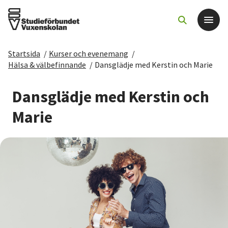
Startsida
/
Kurser och evenemang
/
Det här gör vi
Hälsa & välbefinnande
/
Dansglädje med Kerstin och Marie
För dig som
Dansglädje med Kerstin och
Marie
Sök kurser och evenemang
Om SV
Starta studiecirkel
Cirkelledare