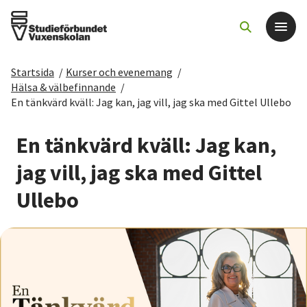
Startsida
/
Kurser och evenemang
/
Det här gör vi
Hälsa & välbefinnande
/
En tänkvärd kväll: Jag kan, jag vill, jag ska med Gittel Ullebo
För dig som
En tänkvärd kväll: Jag kan,
Sök kurser och evenemang
jag vill, jag ska med Gittel
Ullebo
Om SV
Starta studiecirkel
Cirkelledare