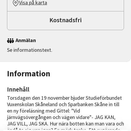
Visa på karta
Kostnadsfri
Anmälan
Se informationstext.
Information
Innehåll
Torsdagen den 19 november bjuder Studieförbundet
Vuxenskolan Skåneland och Sparbanken Skåne in till
en ny föreläsning med Gittel: "Vid
järnvägsövergången och vägen vidare"- JAG KAN,
JAG VILL, JAG SKA. Hur nära botten kan man vara och
ändå ta sig upp igen? En mörk tanke. Ett avgörande