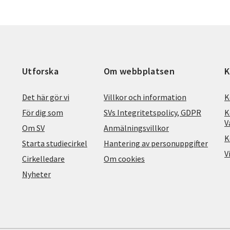
Utforska
Om webbplatsen
K
Det här gör vi
Villkor och information
K
För dig som
SVs Integritetspolicy, GDPR
K
V
Om SV
Anmälningsvillkor
K
Starta studiecirkel
Hantering av personuppgifter
V
Cirkelledare
Om cookies
Nyheter