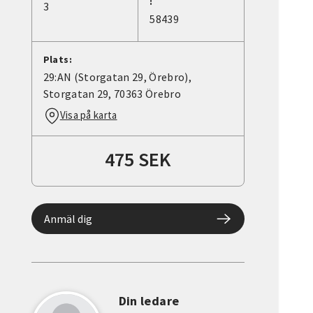
:
3
58439
Plats:
29:AN (Storgatan 29, Örebro),
Storgatan 29, 70363 Örebro
Visa på karta
475 SEK
Anmäl dig
Din ledare