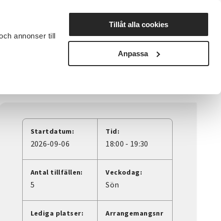
Lyssna
Tillåt alla cookies
och annonser till
rta studiecirkel
Cirkelledare
Nyheter
Avdelningar
Anpassa
Startdatum:
Tid:
2026-09-06
18:00 - 19:30
Antal tillfällen:
Veckodag:
5
Sön
Lediga platser:
Arrangemangsnr