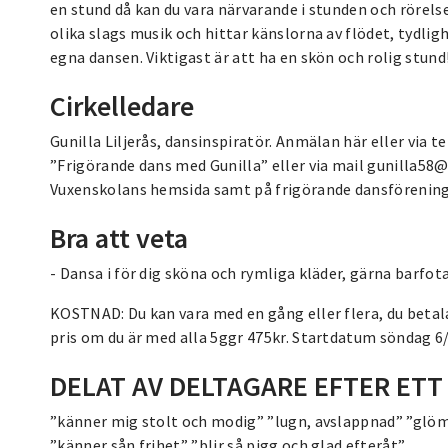
en stund då kan du vara närvarande i stunden och rörelse
olika slags musik och hittar känslorna av flödet, tydli
egna dansen. Viktigast är att ha en skön och rolig stund
Cirkelledare
Gunilla Liljerås, dansinspiratör. Anmälan här eller via 
”Frigörande dans med Gunilla” eller via mail gunilla58@h
Vuxenskolans hemsida samt på frigörande dansförenin
Bra att veta
- Dansa i för dig sköna och rymliga kläder, gärna barfota
KOSTNAD: Du kan vara med en gång eller flera, du betala
pris om du är med alla 5ggr 475kr. Startdatum söndag 6/
DELAT AV DELTAGARE EFTER ET
”känner mig stolt och modig” ”lugn, avslappnad” ”glöm
”känner sån frihet” ”blir så pigg och glad efteråt”