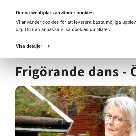
Denna webbplats använder cookies
Vi använder cookies för att leverera bästa möjliga upple
dig. Du kan anpassa vilka cookies du tillåter.
DET HÄR GÖR VI
FÖR DIG SOM
SÖK KURSER OCH EVENE
Visa detaljer
Startsida
/
Kurser och evenemang
/
Hälsa & välbefinnan
Frigörande dans - 