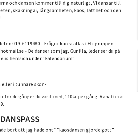
rna och dansen kommer till dig naturligt, Vi dansar till
gheten, skakningar, långsamheten, kaos, lätthet och den
!
telefon 019-6119480 - Frågor kan ställas i Fb-gruppen
otmail.se - De danser som jag, Gunilla, leder ser du på
gens hemsida under ”kalendarium”
 eller i tunnare skor -
r för de gånger du varit med, 110kr per gång. Rabatterat
9.
T DANSPASS
de bort att jag hade ont” ”kaosdansen gjorde gott”