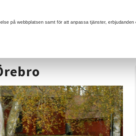
Sök
velse på webbplatsen samt för att anpassa tjänster, erbjudanden 
Om SV
Sta
MANG
de
/
Frigörande dans - Örebro
Örebro