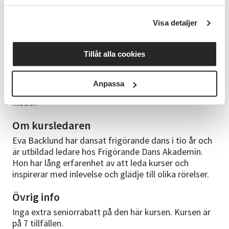
Innehåll
Visa detaljer
Danspassen börjar och slutar med
avslappningsövningar. Däremellan mjukar vi upp
Tillåt alla cookies
kroppen med medveten närvaro i olika delar av
kroppen. För att sedan dansa till olika rörelserytmer,
som alla har sin rörelseupplevelse. Vi dansar med
Anpassa
fördel barfota eller i en tunn mjuk sko och i bekväma
kläder.
Om kursledaren
Eva Backlund har dansat frigörande dans i tio år och
är utbildad ledare hos Frigörande Dans Akademin.
Hon har lång erfarenhet av att leda kurser och
inspirerar med inlevelse och glädje till olika rörelser.
Övrig info
Inga extra seniorrabatt på den här kursen. Kursen är
på 7 tillfällen.