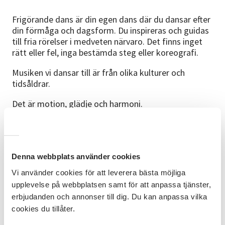
Frigörande dans är din egen dans där du dansar efter
din förmåga och dagsform. Du inspireras och guidas
till fria rörelser i medveten närvaro. Det finns inget
rätt eller fel, inga bestämda steg eller koreografi.
Musiken vi dansar till är från olika kulturer och
tidsåldrar.
Det är motion, glädje och harmoni.
Målgrupp
Den här kursen riktar sig till dig som vill börja dansa
(igen), inga förkunskaper behövs. Även om du har
Denna webbplats använder cookies
smärta/skada kan du dansa frigörande dans. Du
Vi använder cookies för att leverera bästa möjliga
lyssnar in din kropp och övar dig i att acceptera
begränsningarna.
upplevelse på webbplatsen samt för att anpassa tjänster,
erbjudanden och annonser till dig. Du kan anpassa vilka
Mål
cookies du tillåter.
Att lära känna din kropp och hitta din dans.