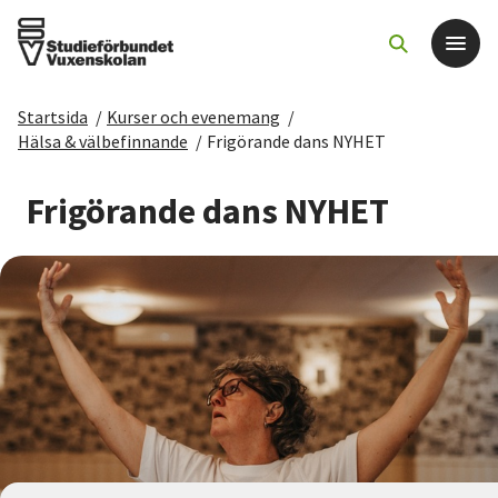
Startsida
/
Kurser och evenemang
/
Det här gör vi
Hälsa & välbefinnande
/
Frigörande dans NYHET
För dig som
Frigörande dans NYHET
Sök kurser och evenemang
Om SV
Starta studiecirkel
Cirkelledare