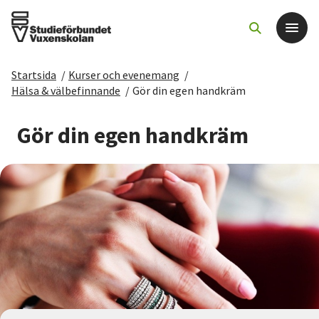
Startsida
/
Kurser och evenemang
/
Det här gör vi
Hälsa & välbefinnande
/
Gör din egen handkräm
För dig som
Gör din egen handkräm
Sök kurser och evenemang
Om SV
Starta studiecirkel
Cirkelledare