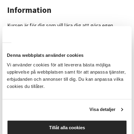
Information
Kursen är för dig som vill lära dig att göra egen
handkräm med en bas på olivolja.
Målgrupp
Den riktar sig till alla som har ett intresse för
Denna webbplats använder cookies
naturprodukter.
Vi använder cookies för att leverera bästa möjliga
upplevelse på webbplatsen samt för att anpassa tjänster,
Mål
erbjudanden och annonser till dig. Du kan anpassa vilka
Att lära sig göra sin egen handkräm.
cookies du tillåter.
Innehåll
Du kommer lära dig grunderna för att tillverka en
Visa detaljer
egen handkräm. Ni kommer använda er av olivolja
som bas och sedan doftsätta med den doft man
väljer.
Tillåt alla cookies