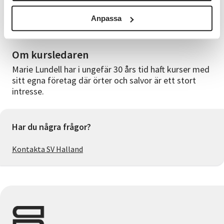
Studiematerial
Anpassa
Allt som behövs finns på kursen, du får två små
burkar handkräm med dig hem.
Om kursledaren
Marie Lundell har i ungefär 30 års tid haft kurser med
sitt egna företag där örter och salvor är ett stort
intresse.
Har du några frågor?
Kontakta SV Halland