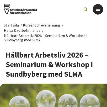
Startsida
/
Kurser och evenemang
/
Det här gör vi
Hälsa & välbefinnande
/
Hållbart Arbetsliv 2026 – Seminarium & Workshop i
Sundbyberg med SLMA
För dig som
Hållbart Arbetsliv 2026 –
Sök kurser och evenemang
Seminarium & Workshop i
Om SV
Sundbyberg med SLMA
Starta studiecirkel
Cirkelledare