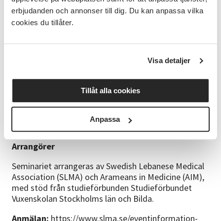
Möjlighet att delta i workshop och reflektion
erbjudanden och annonser till dig. Du kan anpassa vilka
tillsammans med andra deltagare
cookies du tillåter.
Inspiration till konkreta förändringar för ett
mer hållbart liv
Visa detaljer
Praktisk information
📅 Datum: Lördag 10 oktober 2026
Tillåt alla cookies
🕘 Plats: Garbo, Sunbybergstorg 1, Sundbyberg
💰 Deltagaravgift: 50 kr vid anmälan senast 31
Anpassa
augusti 2026. Därefter 100 kr.
Arrangörer
Seminariet arrangeras av Swedish Lebanese Medical
Association (SLMA) och Arameans in Medicine (AIM),
med stöd från studieförbunden Studieförbundet
Vuxenskolan Stockholms län och Bilda.
Anmälan:
https://www.slma.se/eventinformation-