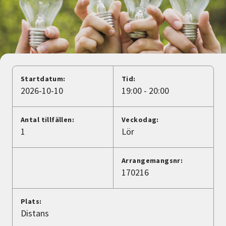
Nyheter
Avdelningar
Lyssna
Startdatum:
Tid:
2026-10-10
19:00 - 20:00
Antal tillfällen:
Veckodag:
1
Lör
Arrangemangsnr:
170216
Plats:
Distans