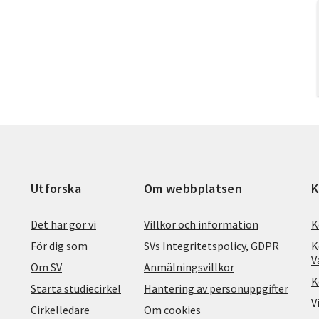
Utforska
Om webbplatsen
K
Det här gör vi
Villkor och information
K
För dig som
SVs Integritetspolicy, GDPR
K
V
Om SV
Anmälningsvillkor
K
Starta studiecirkel
Hantering av personuppgifter
V
Cirkelledare
Om cookies