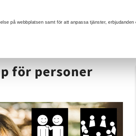
Sök
velse på webbplatsen samt för att anpassa tjänster, erbjudanden 
Om SV
Sta
MANG
de
/
Må bra- en tjejgrupp för personer med IF
pp för personer