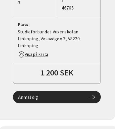
:
3
46765
Plats:
Studieförbundet Vuxenskolan
Linköping, Vasavägen 3, 58220
Linköping
Visa på karta
1 200 SEK
Anmäl dig