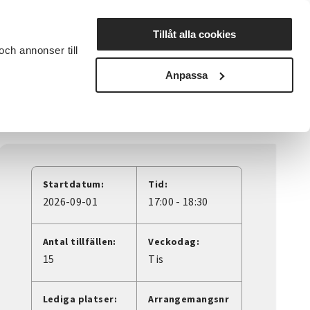
Lyssna
Tillåt alla cookies
och annonser till
rta studiecirkel
Cirkelledare
Nyheter
Avdelningar
Anpassa
Startdatum:
Tid:
2026-09-01
17:00 - 18:30
Antal tillfällen:
Veckodag:
15
Tis
Lediga platser:
Arrangemangsnr