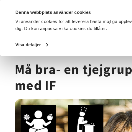
Denna webbplats använder cookies
Vi använder cookies för att leverera bästa möjliga upple
dig. Du kan anpassa vilka cookies du tillåter.
DET HÄR GÖR VI
FÖR DIG SOM
SÖK KURSER OCH EVENE
Visa detaljer
Startsida
/
Kurser och evenemang
/
Hälsa & välbefinnan
Må bra- en tjejgru
med IF