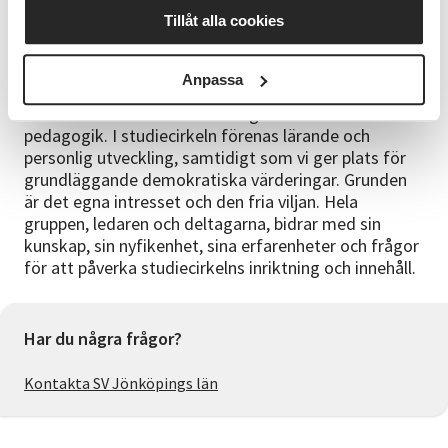
Här på hemsidan, epost jonkopingslan@sv.se eller via
Tillåt alla cookies
tel 036-19 00 40 senast 11 oktober.
Välkommen!
Anpassa
SV:s kurser och verksamhet utgår ifrån studiecirkelns
pedagogik. I studiecirkeln förenas lärande och
personlig utveckling, samtidigt som vi ger plats för
grundläggande demokratiska värderingar. Grunden
är det egna intresset och den fria viljan. Hela
gruppen, ledaren och deltagarna, bidrar med sin
kunskap, sin nyfikenhet, sina erfarenheter och frågor
för att påverka studiecirkelns inriktning och innehåll.
Har du några frågor?
Kontakta SV Jönköpings län