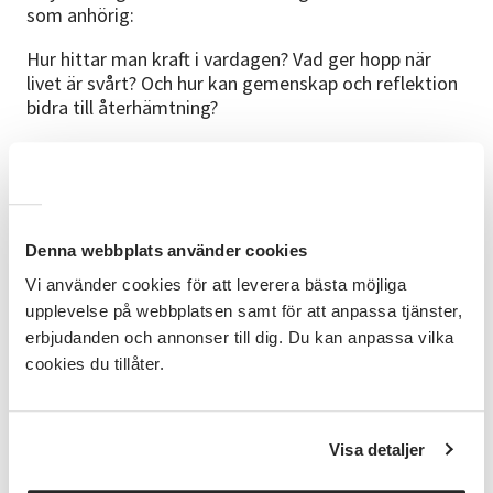
som anhörig:
Hur hittar man kraft i vardagen? Vad ger hopp när
livet är svårt? Och hur kan gemenskap och reflektion
bidra till återhämtning?
Fortsättning
Efter föreläsningen finns möjlighet att delta i fem
cirkelträffar med öppna samtal för reflektion och
gemenskap.
Denna webbplats använder cookies
Föreläsare och cirkelledare
Vi använder cookies för att leverera bästa möjliga
upplevelse på webbplatsen samt för att anpassa tjänster,
Anna Svärd, legitimerad sjuksköterska och
erbjudanden och annonser till dig. Du kan anpassa vilka
vårdlärare.
cookies du tillåter.
Kostnad
Gratis, vi bjuder på fika.
Visa detaljer
Anmälan