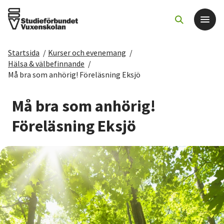
Startsida
/
Kurser och evenemang
/
Det här gör vi
Hälsa & välbefinnande
/
Må bra som anhörig! Föreläsning Eksjö
För dig som
Må bra som anhörig!
Sök kurser och evenemang
Föreläsning Eksjö
Om SV
Starta studiecirkel
Cirkelledare