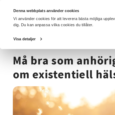
Denna webbplats använder cookies
Vi använder cookies för att leverera bästa möjliga upple
dig. Du kan anpassa vilka cookies du tillåter.
DET HÄR GÖR VI
FÖR DIG SOM
SÖK KURSER OCH EVENE
Visa detaljer
Startsida
/
Kurser och evenemang
/
Hälsa & välbefinnan
Må bra som anhörig
om existentiell häl