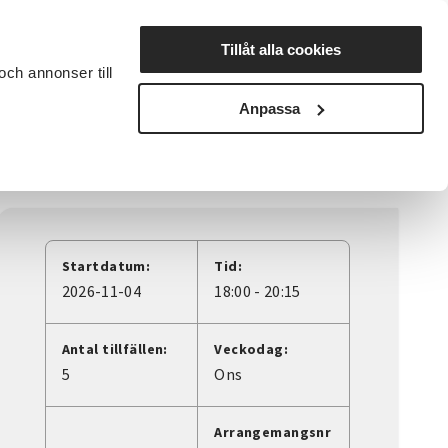
Lyssna
Tillåt alla cookies
och annonser till
rta studiecirkel
Cirkelledare
Nyheter
Avdelningar
Anpassa
Startdatum:
Tid:
2026-11-04
18:00 - 20:15
Antal tillfällen:
Veckodag:
5
Ons
Arrangemangsnr