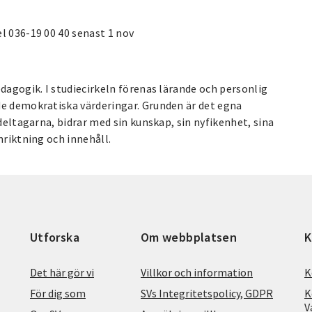
l 036-19 00 40 senast 1 nov
edagogik. I studiecirkeln förenas lärande och personlig
de demokratiska värderingar. Grunden är det egna
 deltagarna, bidrar med sin kunskap, sin nyfikenhet, sina
nriktning och innehåll.
Utforska
Om webbplatsen
K
Det här gör vi
Villkor och information
K
För dig som
SVs Integritetspolicy, GDPR
K
V