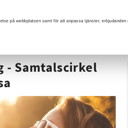
Sök
velse på webbplatsen samt för att anpassa tjänster, erbjudanden 
Om SV
Sta
MANG
de
/
Må bra som anhörig - Samtalscirkel om existentiell hälsa
 - Samtalscirkel
sa