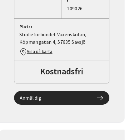
:
109026
Plats:
Studieförbundet Vuxenskolan,
Köpmangatan 4, 57635 Sävsjö
Visa på karta
Kostnadsfri
Anmäl dig