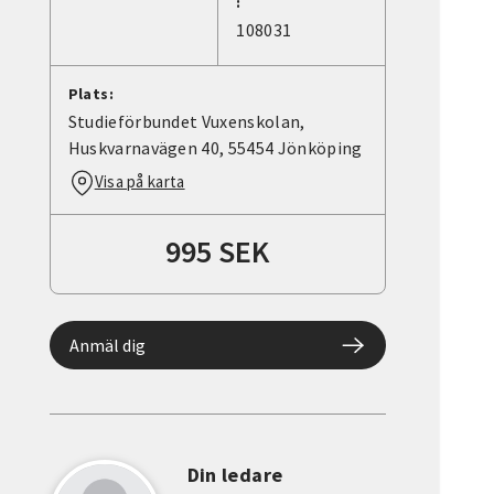
:
108031
Plats:
Studieförbundet Vuxenskolan,
Huskvarnavägen 40, 55454 Jönköping
Visa på karta
995 SEK
Anmäl dig
Din ledare