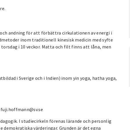
re.
ch andning för att förbättra cirkulationen av energi i
dmetoder inom traditionell kinesisk medicin med syfte
torsdag i 10 veckor. Matta och filt finns att låna, men
tbildad i Sverige och i Indien) inom yin yoga, hatha yoga,
 fuji.hoffmann@sv.se
edagogik. I studiecirkeln förenas lärande och personlig
de demokratiska värderingar. Grunden är det egna