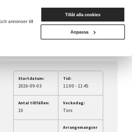
Lyssna
Tillåt alla cookies
och annonser till
rta studiecirkel
Cirkelledare
Nyheter
Avdelningar
Anpassa
Startdatum:
Tid:
2026-09-03
11:00 - 11:45
Antal tillfällen:
Veckodag:
10
Tors
Arrangemangsnr