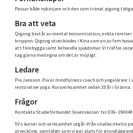
Passar både nybörjare och den som tränat qigong tidiga
Bra att veta
Qigong består av mental koncentration, enkla rörelser o
kroppen. Qigong utvecklades i Kina som en av fem huvu
att förebygga samt behandla sjukdomar. Vi träffas varje 
tag gärna med egna om det är möjligt.
Ledare
Pia Jansson. Pia är mindfulness coach och yogalärare ( u
restorative yoga. Kursverksamhet sedan 20 år i Gränna.
Frågor
Kontakta Studieförbundet Vuxenskolan: tel 036–190040
SV:s kurser och verksamhet utgår ifrån studiecirkelns p
utveckling, samtidigt som vi ger plats för grundläggan