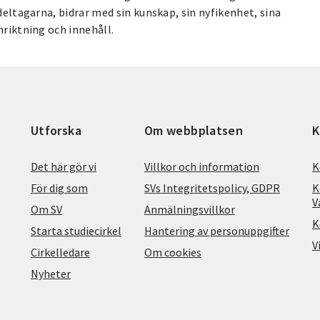
 deltagarna, bidrar med sin kunskap, sin nyfikenhet, sina
nriktning och innehåll.
Utforska
Om webbplatsen
K
Det här gör vi
Villkor och information
K
För dig som
SVs Integritetspolicy, GDPR
K
V
Om SV
Anmälningsvillkor
K
Starta studiecirkel
Hantering av personuppgifter
V
Cirkelledare
Om cookies
Nyheter