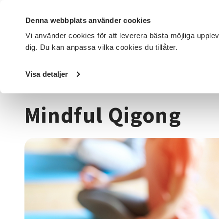
Denna webbplats använder cookies
Vi använder cookies för att leverera bästa möjliga upple
dig. Du kan anpassa vilka cookies du tillåter.
DET HÄR GÖR VI
FÖR DIG SOM
SÖK KURSER OCH EVENE
Visa detaljer
Startsida
/
Kurser och evenemang
/
Hälsa & välbefinnan
Mindful Qigong