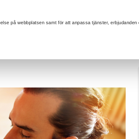
Sök
velse på webbplatsen samt för att anpassa tjänster, erbjudanden 
Om SV
Sta
MANG
de
/
Mindful Qigong