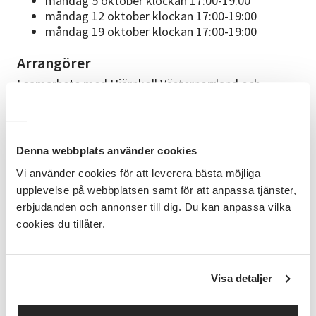
måndag 5 oktober klockan 17:00-19:00
måndag 12 oktober klockan 17:00-19:00
måndag 19 oktober klockan 17:00-19:00
Arrangörer
I samarbete med Hjärnkoll Västernorrland och
Attention Västernorrland.
Om ledaren
Jessica Kammebo, född och uppvuxen i Örnsköldsvik,
Denna webbplats använder cookies
arbetar som sjuksköterska. Föreläser om psykisk
Vi använder cookies för att leverera bästa möjliga
hälsa och ohälsa. I hennes föreläsning "Riva tapeten"
upplevelse på webbplatsen samt för att anpassa tjänster,
berättar hon ärligt och öppet om sin bipolära
erbjudanden och annonser till dig. Du kan anpassa vilka
sjukdom.
cookies du tillåter.
Bra att veta
Kostnadsfri samtalsgrupp med begränsat antal
Visa detaljer
platser.
Du får en bekräftelse på din anmälan direkt när