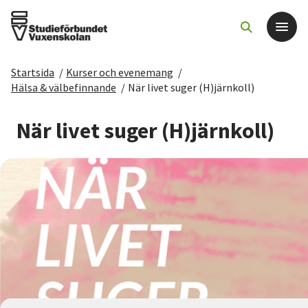
Startsida
/
Kurser och evenemang
/
Det här gör vi
Hälsa & välbefinnande
/
När livet suger (H)järnkoll)
För dig som
När livet suger (H)järnkoll)
Sök kurser och evenemang
Om SV
Starta studiecirkel
Cirkelledare