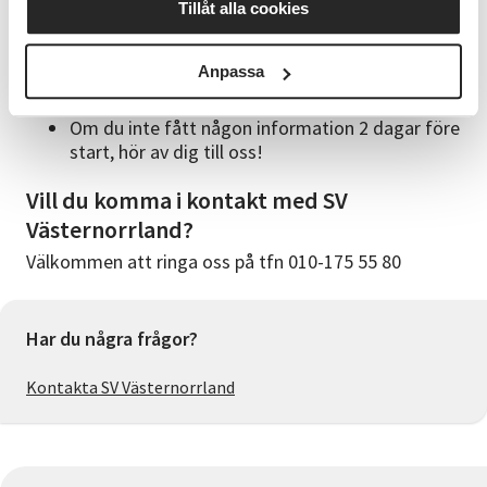
du anmält dig på din e-post.
Tillåt alla cookies
Vi skickar ut en kallelse ca 1 vecka före start
med tid och plats.
Anpassa
Vid för få anmälda kan kursen ställas in eller
byta datum.
Om du inte fått någon information 2 dagar före
start, hör av dig till oss!
Vill du komma i kontakt med SV
Västernorrland?
Välkommen att ringa oss på tfn 010-175 55 80
Har du några frågor?
Kontakta SV Västernorrland