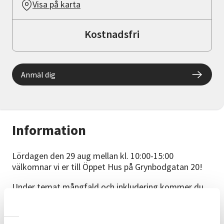
Visa på karta
Kostnadsfri
Anmäl dig
Information
Lördagen den 29 aug mellan kl. 10:00-15:00
välkomnar vi er till Öppet Hus på Grynbodgatan 20!
Under temat mångfald och inkludering kommer du
att få chansen att ta del av flera av våra och IKF:s
aktiviteter, träffa föreläsare och ledare samt få en
inblick i vår gemensamma pedagogik.