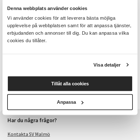
Denna webbplats använder cookies
Alla aktiviteter är kostnadsfria!
Vi använder cookies för att leverera bästa möjliga
Ahmed Köksal Güven, digital konstnär och illustratör,
upplevelse på webbplatsen samt för att anpassa tjänster,
visar genom färdiga modeteckningskisser hur roligt
erbjudanden och annonser till dig. Du kan anpassa vilka
det kan vara med modeteckning. Är du redan kunnig,
cookies du tillåter.
kan du skissa själv. Skisserna målas med
professionella modedesignpennor såsom Pantone,
tusch, färgpennor, krita och mm. Ahmed har med sig
alla pennor och allt material som behövs. Den sista
Visa detaljer
stunden visar han hur man skapar digitala teckningar.
Han visar på sin egen iPad Pro samt digital penna och
fina modedesign-program som PROCREATE och
Tillåt alla cookies
Prêt-à-Template app. Välkommen att testa på och
lära dig mer om modeteckning!
Anpassa
Har du några frågor?
Kontakta SV Malmö