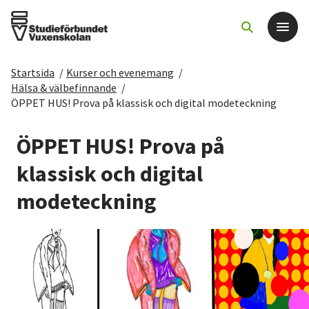
Startsida
/
Kurser och evenemang
/
Det här gör vi
Hälsa & välbefinnande
/
ÖPPET HUS! Prova på klassisk och digital modeteckning
För dig som
ÖPPET HUS! Prova på
Sök kurser och evenemang
klassisk och digital
modeteckning
Om SV
Starta studiecirkel
Cirkelledare