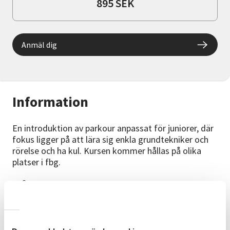
895 SEK
Anmäl dig
Information
En introduktion av parkour anpassat för juniorer, där
fokus ligger på att lära sig enkla grundtekniker och
rörelse och ha kul. Kursen kommer hållas på olika
platser i fbg.
Målgrupp
Denhär kursen riktar sig till alla 8-13 åringar som vill
testa Parkour, både för nybörjare och fortsättare. Vi
håller oss till mindre grupper för att varje barn ska få