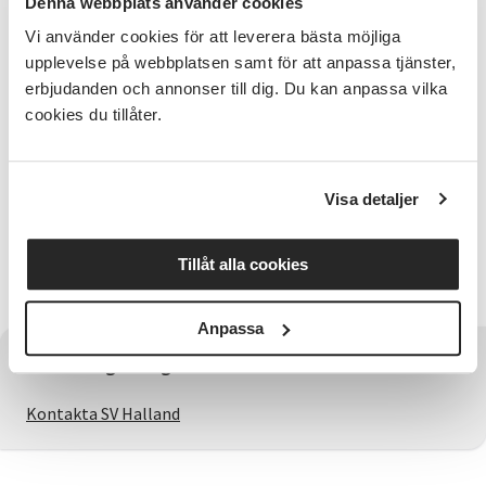
Denna webbplats använder cookies
den hjälp de behöver.
Vi använder cookies för att leverera bästa möjliga
Innehåll
upplevelse på webbplatsen samt för att anpassa tjänster,
Ni kommer vara utomhus och använda naturen i
erbjudanden och annonser till dig. Du kan anpassa vilka
största mån då parkour är utvecklat med detta syfte-
cookies du tillåter.
just att lära sig ta sig fram över hinder så snabbt och
lätt som möjligt.
Visa detaljer
Om kursledaren
Kursledarna är Marlene Karlsson och Alexander
Karlsson och de har båda utbildning samt lång
Tillåt alla cookies
erfarenhet inom Parkour.
Anpassa
Har du några frågor?
Kontakta SV Halland