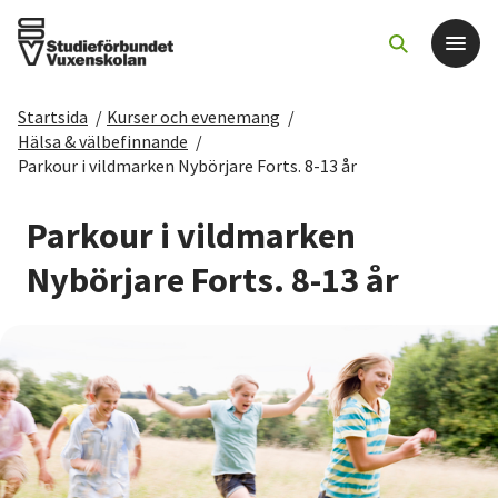
Startsida
/
Kurser och evenemang
/
Det här gör vi
Hälsa & välbefinnande
/
Parkour i vildmarken Nybörjare Forts. 8-13 år
För dig som
Parkour i vildmarken
Sök kurser och evenemang
Nybörjare Forts. 8-13 år
Om SV
Starta studiecirkel
Cirkelledare