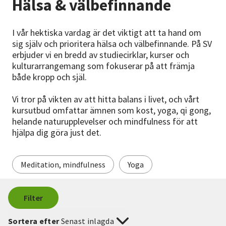
Hälsa & välbefinnande
Nyheter
I vår hektiska vardag är det viktigt att ta hand om
Avdelningar
sig själv och prioritera hälsa och välbefinnande. På SV
erbjuder vi en bredd av studiecirklar, kurser och
kulturarrangemang som fokuserar på att främja
både kropp och själ.
Lyssna
Vi tror på vikten av att hitta balans i livet, och vårt
kursutbud omfattar ämnen som kost, yoga, qi gong,
helande naturupplevelser och mindfulness för att
hjälpa dig göra just det.
Meditation, mindfulness
Yoga
Filter
Sortera efter
Senast inlagda