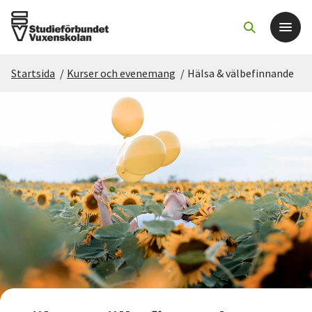
Startsida
/
Kurser och evenemang
/
Hälsa & välbefinnande
Det här gör vi
För dig som
Sök kurser och evenemang
Om SV
Starta studiecirkel
Cirkelledare