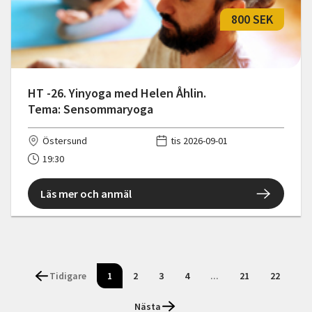
800 SEK
HT -26. Yinyoga med Helen Åhlin.
Tema: Sensommaryoga
Östersund
tis 2026-09-01
19:30
Läs mer och anmäl
Tidigare
1
2
3
4
...
21
22
Nästa