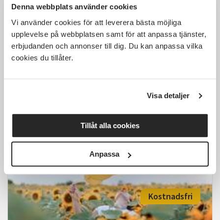
Denna webbplats använder cookies
Vi använder cookies för att leverera bästa möjliga
upplevelse på webbplatsen samt för att anpassa tjänster,
erbjudanden och annonser till dig. Du kan anpassa vilka
Jungiansk drömanalys –
upptäck budskapen i dina
cookies du tillåter.
drömmar
Västerås
tis 2026-09-29
Visa detaljer
18:00
7 Tillfällen
Tillåt alla cookies
Läs mer och anmäl
Anpassa
Kostnadsfri