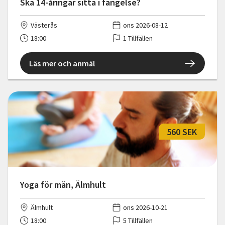
Ska 14-åringar sitta i fängelse?
Västerås
ons 2026-08-12
18:00
1 Tillfällen
Läs mer och anmäl
560 SEK
Yoga för män, Älmhult
Älmhult
ons 2026-10-21
18:00
5 Tillfällen