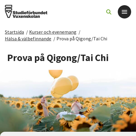
Startsida
/
Kurser och evenemang
/
Det här gör vi
Hälsa & välbefinnande
/
Prova på Qigong/Tai Chi
För dig som
Prova på Qigong/Tai Chi
Sök kurser och evenemang
Om SV
Starta studiecirkel
Cirkelledare