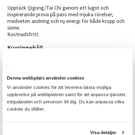
Upptäck Qigong/Tai Chi genom ett lugnt och
inspirerande prova på pass med mjuka rörelser,
medveten andning och ny energi för både kropp och
sinne.
Kostnadsfritt.
Kursinnehåll
Qigong och Tai Chi är lugna träningsformer med
rötter i kinesisk tradition där mjuka rörelser, andning
och fokus samverkar för att skapa balans i kropp och
sinne.
Denna webbplats använder cookies
Vi använder cookies för att leverera bästa möjliga
Kursplan
upplevelse på webbplatsen samt för att anpassa tjänster,
Du får prova enkla Qigong/Tai Chi övningar, uppleva
erbjudanden och annonser till dig. Du kan anpassa vilka
avslappning och ökad närvaro, lära sig
cookies du tillåter.
grundläggande andning och mjuka rörelser samt
känna inspiration att fortsätta lära sig Qigong/Tai
Chi.
Visa detaljer