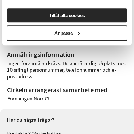
Cirkelledare
Anneth Wrahme med mångårig erfarenhet av att
Tillåt alla cookies
leda grupper och utbildad bl.a. i Kina.
Bra att veta
Anpassa
Ta på mjuka, sköna kläder och skor. Kostnadsfritt.
Anmälningsinformation
Ingen föranmälan krävs. Du anmäler dig på plats med
10 siffrigt personnummer, telefonnummer och e-
postadress.
Cirkeln arrangeras i samarbete med
Föreningen Norr Chi
Har du några frågor?
Kontakta SV Västerbotten