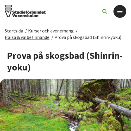
Startsida
/
Kurser och evenemang
/
Det här gör vi
Hälsa & välbefinnande
/
Prova på skogsbad (Shinrin-yoku)
För dig som
Prova på skogsbad (Shinrin-
yoku)
Sök kurser och evenemang
Om SV
Starta studiecirkel
Cirkelledare