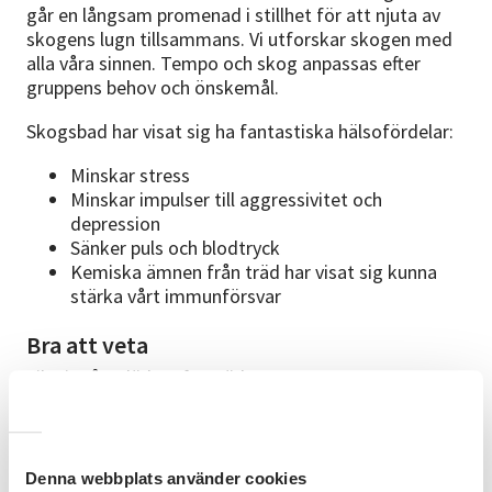
går en långsam promenad i stillhet för att njuta av
skogens lugn tillsammans. Vi utforskar skogen med
alla våra sinnen. Tempo och skog anpassas efter
gruppens behov och önskemål.
Skogsbad har visat sig ha fantastiska hälsofördelar:
Minskar stress
Minskar impulser till aggressivitet och
depression
Sänker puls och blodtryck
Kemiska ämnen från träd har visat sig kunna
stärka vårt immunförsvar
Bra att veta
Fika ingår. Kläder efter väder.
Vi träffas på Lövhult vid kapellets parkering.
Aktiviteten är godkänd för friskvårdsbidrag av
Denna webbplats använder cookies
Skatteverket.