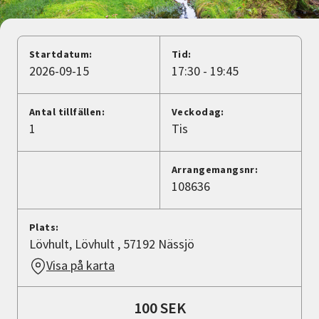
Nyheter
Avdelningar
Startdatum:
Tid:
2026-09-15
17:30 - 19:45
Lyssna
Antal tillfällen:
Veckodag:
1
Tis
Arrangemangsnr:
108636
Plats:
Lövhult, Lövhult , 57192 Nässjö
Visa på karta
100 SEK