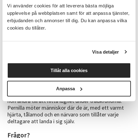
Vi använder cookies för att leverera bästa möjliga
Med start 29/9 erbjuder vi en studiecirkel med fyra
upplevelse på webbplatsen samt för att anpassa tjänster,
tillfällen för dig som vill landa djupare och bygga en
erbjudanden och annonser till dig. Du kan anpassa vilka
hållbar rutin för din återhämtning i en trygg
cookies du tillåter.
gemenskap.
Ledare
Visa detaljer
Möt Pernilla – Din guide i skogen och skapandet
Med en professionell bakgrund som barnmorska är
Tillåt alla cookies
Pernilla van vid att skapa trygghet och värna om det
friska hos människan. Hon är också konstnär och
skapar ur ett djupt existentiellt perspektiv. Med
Anpassa
naturen och skapandet som sin egen livlina guidar
hon andra till att hitta lugnet under trädkronorna.
Pernilla möter människor där de är, med ett varmt
hjärta, tålamod och en närvaro som tillåter varje
deltagare att landa i sig själv.
Frågor?