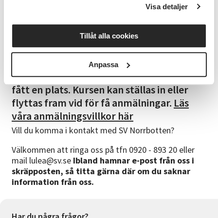
Bra att veta
Visa detaljer
Tänk på att ta på dig bekväma kläder.
Tillåt alla cookies
Bra att veta
Du får kallelse och faktura på e-post innan
Anpassa
kursen startar. Kallelsen bekräftar att du
fått en plats. Kursen kan ställas in eller
flyttas fram vid för få anmälningar.
Läs
våra anmälningsvillkor här
Vill du komma i kontakt med SV Norrbotten?
Välkommen att ringa oss på tfn 0920 - 893 20 eller
mail lulea@sv.se
Ibland hamnar e-post från oss i
skräpposten, så titta gärna där om du saknar
information från oss.
Har du några frågor?