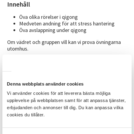
Innehåll
Öva olika rörelser i qigong
Medveten andning för att stress hantering
Öva avslappning under qigong
Om vädret och gruppen vill kan vi prova övningarna
utomhus.
Om ledaren
Bertie Suwardi har praktiserat qigong i sex år
regelbundet. Hon tycker om att göra qigong och
yoga för att slappna av, få mer energi och mer fokus
Denna webbplats använder cookies
i vardagslivet. Hon har en kandidatexamen i
Vi använder cookies för att leverera bästa möjliga
psykologi från Luleå tekniska universitet. Just nu
upplevelse på webbplatsen samt för att anpassa tjänster,
läser hon ytterligare kurser inom psykologi: Barn- och
erbjudanden och annonser till dig. Du kan anpassa vilka
ungdomspsykiatri: neuropsykiatri på Umeå
cookies du tillåter.
universitet samt en fortsättningskurs i psykologi på
Karolinska institutet.