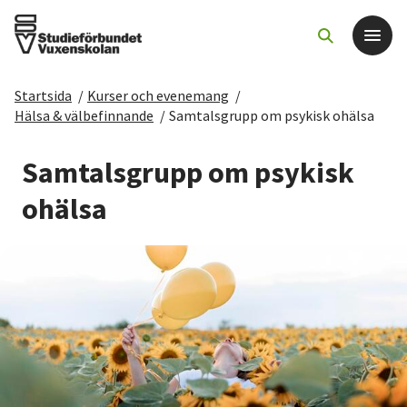
Startsida
/
Kurser och evenemang
/
Det här gör vi
Hälsa & välbefinnande
/
Samtalsgrupp om psykisk ohälsa
För dig som
Samtalsgrupp om psykisk
ohälsa
Sök kurser och evenemang
Om SV
Starta studiecirkel
Cirkelledare