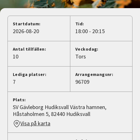
Nyheter
Avdelningar
Startdatum:
Tid:
2026-08-20
18:00 - 20:15
Lyssna
Antal tillfällen:
Veckodag:
10
Tors
Lediga platser:
Arrangemangsnr:
7
96709
Plats:
SV Gävleborg Hudiksvall Västra hamnen,
Håstaholmen 5, 82440 Hudiksvall
Visa på karta