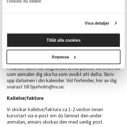
cookies du tillåter.
digitalt hemifrån, då är deltagaravgiften 150 kr.
Läs
mer om att delta digitalt här.
Frågor
Visa detaljer
0932-100 80
bjurholm@sv.se
Tillåt alla cookies
Anmälningsinformation
Anpassa
Anmäl dig senast 28 september. Då vi avsätter
resurser samt har begränsat antal platser vill vi att du
som anmäler dig ska ha som avsikt att delta. Skriv
upp datumen i din kalender. Vid förhinder, hör av dig
snarast till bjurholm@sv.se.
Kallelse/faktura
Vi skickar kallelse/faktura ca 1-2 veckor innan
kursstart via e-post om du lämnat den under
anmälan, annars skickas den med vanlig post.