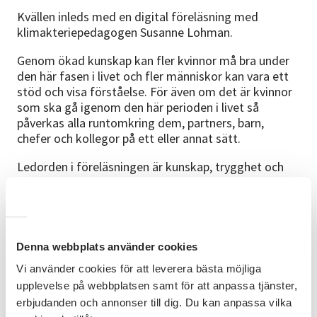
Kvällen inleds med en digital föreläsning med
klimakteriepedagogen Susanne Lohman.
Genom ökad kunskap kan fler kvinnor må bra under
den här fasen i livet och fler människor kan vara ett
stöd och visa förståelse. För även om det är kvinnor
som ska gå igenom den här perioden i livet så
påverkas alla runtomkring dem, partners, barn,
chefer och kollegor på ett eller annat sätt.
Ledorden i föreläsningen är kunskap, trygghet och
attityd.
Vi bjuder på kaffe!
Bra att veta
Denna webbplats använder cookies
Det är kostnadsfritt att delta på plats hos SV
Vi använder cookies för att leverera bästa möjliga
Bjurholm.
upplevelse på webbplatsen samt för att anpassa tjänster,
erbjudanden och annonser till dig. Du kan anpassa vilka
Det är också möjligt att delta på föreläsningen