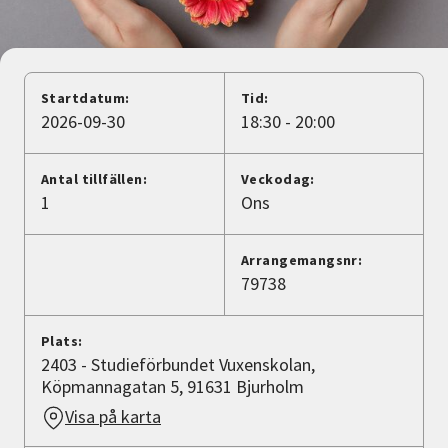
Nyheter
Avdelningar
Startdatum:
Tid:
2026-09-30
18:30 - 20:00
Lyssna
Antal tillfällen:
Veckodag:
1
Ons
Arrangemangsnr:
79738
Plats:
2403 - Studieförbundet Vuxenskolan,
Köpmannagatan 5, 91631 Bjurholm
Visa på karta