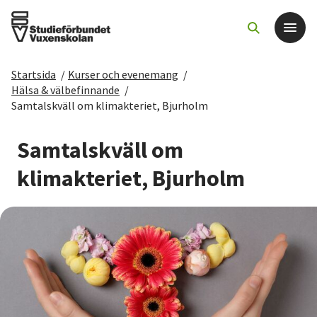
Startsida
/
Kurser och evenemang
/
Det här gör vi
Hälsa & välbefinnande
/
Samtalskväll om klimakteriet, Bjurholm
För dig som
Samtalskväll om
Sök kurser och evenemang
klimakteriet, Bjurholm
Om SV
Starta studiecirkel
Cirkelledare