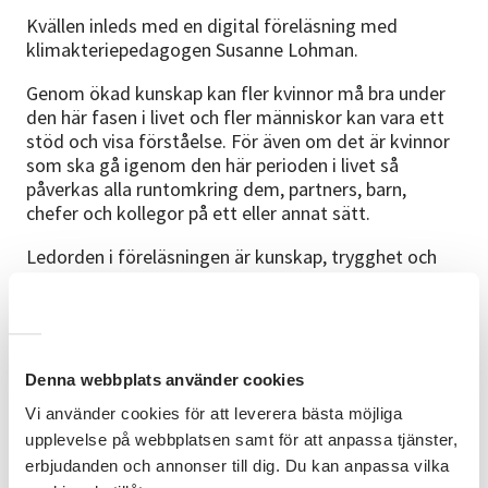
Kvällen inleds med en digital föreläsning med
klimakteriepedagogen Susanne Lohman.
Genom ökad kunskap kan fler kvinnor må bra under
den här fasen i livet och fler människor kan vara ett
stöd och visa förståelse. För även om det är kvinnor
som ska gå igenom den här perioden i livet så
påverkas alla runtomkring dem, partners, barn,
chefer och kollegor på ett eller annat sätt.
Ledorden i föreläsningen är kunskap, trygghet och
attityd.
Vi bjuder på kaffe.
Bra att veta
Denna webbplats använder cookies
Det är kostnadsfritt att delta på plats hos SV
Vi använder cookies för att leverera bästa möjliga
Robertsfors.
upplevelse på webbplatsen samt för att anpassa tjänster,
erbjudanden och annonser till dig. Du kan anpassa vilka
Det är också möjligt att delta på föreläsningen