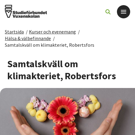
Startsida
/
Kurser och evenemang
/
Det här gör vi
Hälsa & välbefinnande
/
Samtalskväll om klimakteriet, Robertsfors
För dig som
Samtalskväll om
Sök kurser och evenemang
klimakteriet, Robertsfors
Om SV
Starta studiecirkel
Cirkelledare