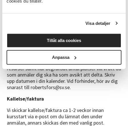
cookies du tillåter.
digitalt hemifrån, då är deltagaravgiften 150 kr.
Läs
mer om att delta digitalt här.
Frågor
Visa detaljer
0934 - 108 95
robertsfors@sv.se
Tillåt alla cookies
Anmälningsinformation
Anpassa
Anmäl dig senast 28 september. Då vi avsätter
resurser samt har begränsat antal platser vill vi att du
som anmäler dig ska ha som avsikt att delta. Skriv
upp datumen i din kalender. Vid förhinder, hör av dig
snarast till robertsfors@sv.se.
Kallelse/faktura
Vi skickar kallelse/faktura ca 1-2 veckor innan
kursstart via e-post om du lämnat den under
anmälan, annars skickas den med vanlig post.