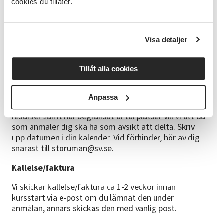
cookies du tillåter.
digitalt hemifrån, då är deltagaravgiften 150 kr.
Läs
mer om att delta digitalt här.
Frågor
Visa detaljer
0951 - 333 24
storuman@sv.se
Tillåt alla cookies
Anmälningsinformation
Anpassa
Anmäl dig senast 28 september. Då vi avsätter
resurser samt har begränsat antal platser vill vi att du
som anmäler dig ska ha som avsikt att delta. Skriv
upp datumen i din kalender. Vid förhinder, hör av dig
snarast till storuman@sv.se.
Kallelse/faktura
Vi skickar kallelse/faktura ca 1-2 veckor innan
kursstart via e-post om du lämnat den under
anmälan, annars skickas den med vanlig post.