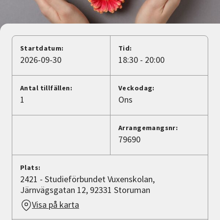
Nyheter
Avdelningar
Startdatum:
Tid:
2026-09-30
18:30 - 20:00
Lyssna
Antal tillfällen:
Veckodag:
1
Ons
Arrangemangsnr:
79690
Plats:
2421 - Studieförbundet Vuxenskolan,
Järnvägsgatan 12, 92331 Storuman
Visa på karta