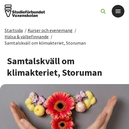
Startsida
/
Kurser och evenemang
/
Det här gör vi
Hälsa & välbefinnande
/
Samtalskväll om klimakteriet, Storuman
För dig som
Samtalskväll om
Sök kurser och evenemang
klimakteriet, Storuman
Om SV
Starta studiecirkel
Cirkelledare