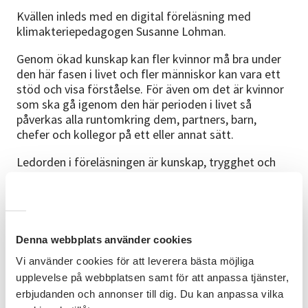
Kvällen inleds med en digital föreläsning med
klimakteriepedagogen Susanne Lohman.
Genom ökad kunskap kan fler kvinnor må bra under
den här fasen i livet och fler människor kan vara ett
stöd och visa förståelse. För även om det är kvinnor
som ska gå igenom den här perioden i livet så
påverkas alla runtomkring dem, partners, barn,
chefer och kollegor på ett eller annat sätt.
Ledorden i föreläsningen är kunskap, trygghet och
attityd.
Vi bjuder på kaffe.
Bra att veta
Denna webbplats använder cookies
Det är kostnadsfritt att delta på plats hos SV
Vi använder cookies för att leverera bästa möjliga
Storuman.
upplevelse på webbplatsen samt för att anpassa tjänster,
erbjudanden och annonser till dig. Du kan anpassa vilka
Det är också möjligt att delta på föreläsningen