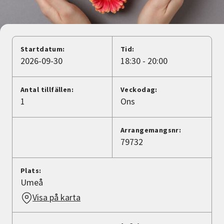
Nyheter
Avdelningar
Startdatum:
Tid:
2026-09-30
18:30 - 20:00
Lyssna
Antal tillfällen:
Veckodag:
1
Ons
Arrangemangsnr:
79732
Plats:
Umeå
Visa på karta