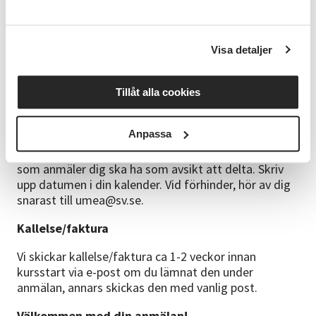
mer om att delta digitalt här.
Frågor
Visa detaljer
090 - 12 55 85
umea@sv.se
Tillåt alla cookies
Anmälningsinformation
Anpassa
Anmäl dig senast 28 september. Då vi avsätter
resurser samt har begränsat antal platser vill vi att du
som anmäler dig ska ha som avsikt att delta. Skriv
upp datumen i din kalender. Vid förhinder, hör av dig
snarast till umea@sv.se.
Kallelse/faktura
Vi skickar kallelse/faktura ca 1-2 veckor innan
kursstart via e-post om du lämnat den under
anmälan, annars skickas den med vanlig post.
Välkommen med din anmälan!