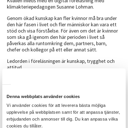
Kvällen inleds med en digital föreläsning med
klimakteriepedagogen Susanne Lohman.
Genom ökad kunskap kan fler kvinnor må bra under
den här fasen i livet och fler människor kan vara ett
stöd och visa förståelse. För även om det är kvinnor
som ska gå igenom den här perioden i livet så
påverkas alla runtomkring dem, partners, barn,
chefer och kollegor på ett eller annat sätt.
Ledorden i föreläsningen är kunskap, trygghet och
attityd.
Vi bjuder på kaffe.
Bra att veta
Denna webbplats använder cookies
Det är kostnadsfritt att delta på plats hos SV
Vi använder cookies för att leverera bästa möjliga
Umeå.
upplevelse på webbplatsen samt för att anpassa tjänster,
Det är också möjligt att delta på föreläsningen
erbjudanden och annonser till dig. Du kan anpassa vilka
digitalt hemifrån, då är deltagaravgiften 150 kr.
Läs
cookies du tillåter.