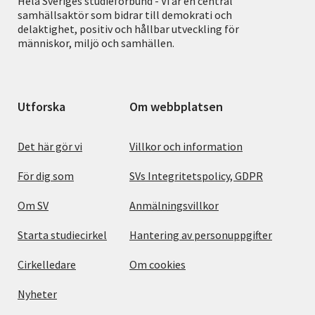
Hela Sveriges studieförbund - Vi är en central
samhällsaktör som bidrar till demokrati och
delaktighet, positiv och hållbar utveckling för
människor, miljö och samhällen.
Utforska
Om webbplatsen
Det här gör vi
Villkor och information
För dig som
SVs Integritetspolicy, GDPR
Om SV
Anmälningsvillkor
Starta studiecirkel
Hantering av personuppgifter
Cirkelledare
Om cookies
Nyheter