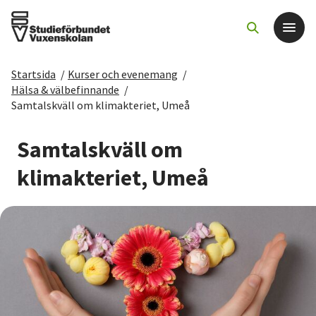
Startsida
/
Kurser och evenemang
/
Det här gör vi
Hälsa & välbefinnande
/
Samtalskväll om klimakteriet, Umeå
För dig som
Samtalskväll om
Sök kurser och evenemang
klimakteriet, Umeå
Om SV
Starta studiecirkel
Cirkelledare