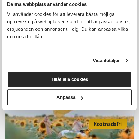
Denna webbplats använder cookies
Vi använder cookies för att leverera bästa möjliga
upplevelse på webbplatsen samt för att anpassa tjänster,
erbjudanden och annonser till dig. Du kan anpassa vilka
Jungiansk drömanalys –
upptäck budskapen i dina
cookies du tillåter.
drömmar
Västerås
tis 2026-09-29
Visa detaljer
18:00
7 Tillfällen
Tillåt alla cookies
Läs mer och anmäl
Anpassa
Kostnadsfri