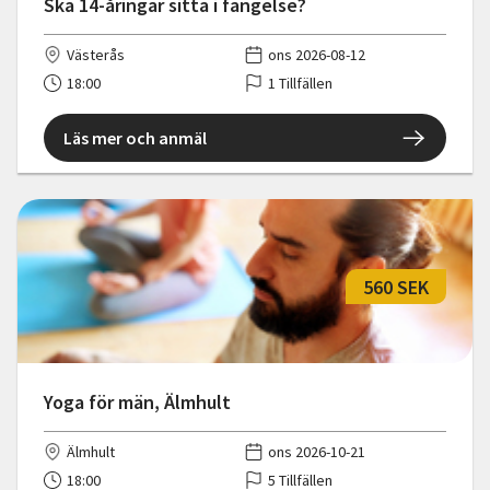
Ska 14-åringar sitta i fängelse?
Västerås
ons 2026-08-12
18:00
1 Tillfällen
Läs mer och anmäl
560 SEK
Yoga för män, Älmhult
Älmhult
ons 2026-10-21
18:00
5 Tillfällen