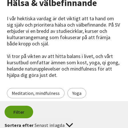
Hälsa & välbefinnande
Nyheter
I vår hektiska vardag är det viktigt att ta hand om
Avdelningar
sig själv och prioritera hälsa och välbefinnande. På SV
erbjuder vi en bredd av studiecirklar, kurser och
kulturarrangemang som fokuserar på att främja
både kropp och själ.
Lyssna
Vi tror på vikten av att hitta balans i livet, och vårt
kursutbud omfattar ämnen som kost, yoga, qi gong,
helande naturupplevelser och mindfulness för att
hjälpa dig göra just det.
Meditation, mindfulness
Yoga
Filter
Sortera efter
Senast inlagda