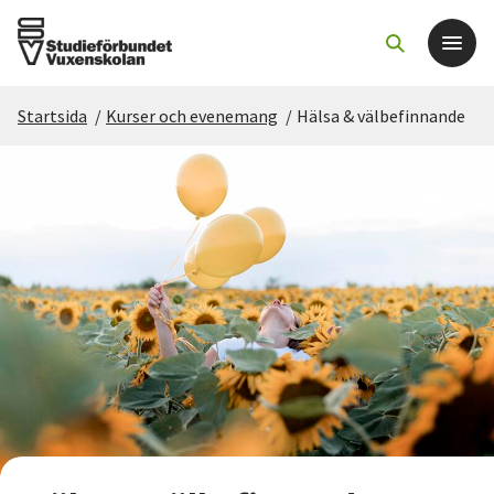
Startsida
/
Kurser och evenemang
/
Hälsa & välbefinnande
Det här gör vi
För dig som
Sök kurser och evenemang
Om SV
Starta studiecirkel
Cirkelledare