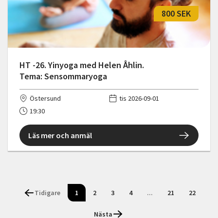
800 SEK
HT -26. Yinyoga med Helen Åhlin.
Tema: Sensommaryoga
Östersund
tis 2026-09-01
19:30
Läs mer och anmäl
Tidigare
1
2
3
4
...
21
22
Nästa