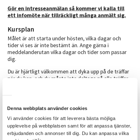
Gör en intresseanmälan så kommer vi kalla till
ett infomöte när tillräckligt många anmält sig.
Kursplan
Målet är att starta under hösten, vilka dagar och
tider vi ses är inte bestämt än. Ange gärna i
meddelanderutan vilka dagar och tider som passar
dig.
Du är hjärtligt välkommen att dyka upp på de träffar
när du kan, och du måste inte deltaga på alla träffar.
Men anmäl dig gärna via anmälningsknappen så att vi
kan kontakta dig om vi skulle flytta en träff.
Studiematerial
Denna webbplats använder cookies
Skulle vi landa i att vi vill lära oss mer om
Vi använder cookies för att leverera bästa möjliga
Autismdiagnosen så finns ett studiematerial som
upplevelse på webbplatsen samt för att anpassa tjänster,
heter "Vad innebär Autism?" som är utgivet av
erbjudanden och annonser till dig. Du kan anpassa vilka
Autism Sverige. Vill vi ha en bokcirkel så finns det en