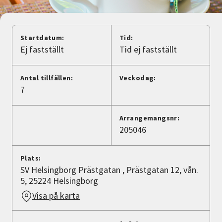
Nyheter
Avdelningar
Startdatum:
Tid:
Ej fastställt
Tid ej fastställt
Lyssna
Antal tillfällen:
Veckodag:
7
Arrangemangsnr:
205046
Plats:
SV Helsingborg Prästgatan , Prästgatan 12, vån.
5, 25224 Helsingborg
Visa på karta