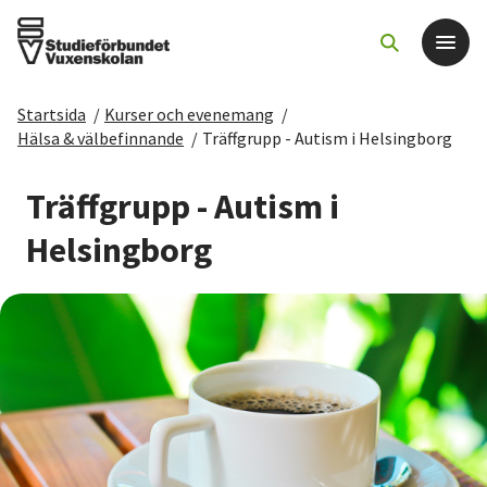
Startsida
/
Kurser och evenemang
/
Det här gör vi
Hälsa & välbefinnande
/
Träffgrupp - Autism i Helsingborg
För dig som
Träffgrupp - Autism i
Helsingborg
Sök kurser och evenemang
Om SV
Starta studiecirkel
Cirkelledare