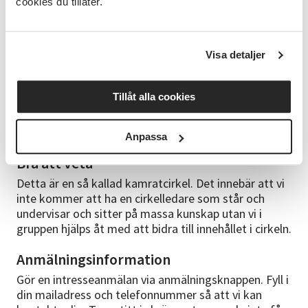
cookies du tillåter.
bok av Lina Liman som heter "Konsten att fejka
arabiska: en berättelse om autism" som vi kanske
läser. Annars får vi se hur vi lägger upp träffarna.
Visa detaljer
Cirkelledare
Sökes. Vi behöver någon i gruppen som har hand om
Tillåt alla cookies
nycklar och sammankallar ifall det blir några
ändringar. Denna personen håller också kontakt med
Vuxenskolans kontaktperson så att vi kan boka lokal.
Anpassa
Bra att veta
Detta är en så kallad kamratcirkel. Det innebär att vi
inte kommer att ha en cirkelledare som står och
undervisar och sitter på massa kunskap utan vi i
gruppen hjälps åt med att bidra till innehållet i cirkeln.
Anmälningsinformation
Gör en intresseanmälan via anmälningsknappen. Fyll i
din mailadress och telefonnummer så att vi kan